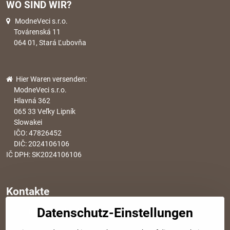
WO SIND WIR?
ModneVeci s.r.o.
Továrenská 11
064 01, Stará Ľubovňa
Hier Waren versenden:
ModneVeci s.r.o.
Hlavná 362
065 33 Veľky Lipník
Slowakei
IČO: 47826452
DIČ: 2024106106
IČ DPH: SK2024106106
Kontakte
Datenschutz-Einstellungen
info​@modischesachen​.de
Informationen über den Einkauf