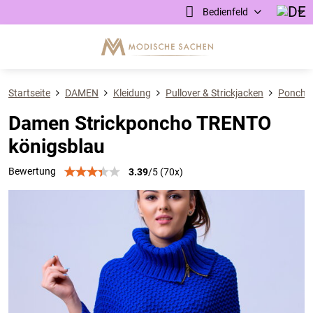
Bedienfeld
Startseite
DAMEN
Kleidung
Pullover & Strickjacken
Poncho
Damen Strickponcho TRENTO
königsblau
Bewertung
3.39
/
5
(
70
x)