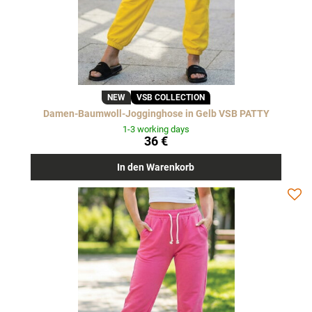
NEW
VSB COLLECTION
Damen-Baumwoll-Jogginghose in Gelb VSB PATTY
1-3 working days
36 €
In den Warenkorb