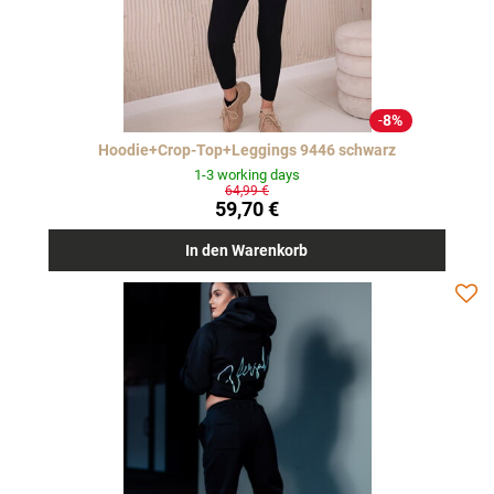
8%
Hoodie+Crop-Top+Leggings 9446 schwarz
1-3 working days
64,99 €
59,70 €
In den Warenkorb