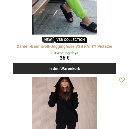
NEW
VSB COLLECTION
Damen-Baumwoll-Jogginghose VSB PATTY Pistazie
1-3 working days
36 €
In den Warenkorb