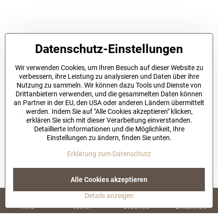
Datenschutz-Einstellungen
VSB COLLECTION
Bestseller
Wir verwenden Cookies, um Ihren Besuch auf dieser Website zu
Damen-Trainingsanzug-Set VSB11 creme + cappuccino
verbessern, ihre Leistung zu analysieren und Daten über ihre
1-3 working days
Nutzung zu sammeln. Wir können dazu Tools und Dienste von
85 €
Drittanbietern verwenden, und die gesammelten Daten können
an Partner in der EU, den USA oder anderen Ländern übermittelt
In den Warenkorb
werden. Indem Sie auf "Alle Cookies akzeptieren" klicken,
erklären Sie sich mit dieser Verarbeitung einverstanden.
Detaillierte Informationen und die Möglichkeit, Ihre
Einstellungen zu ändern, finden Sie unten.
Erklärung zum Datenschutz
Alle Cookies akzeptieren
Details anzeigen