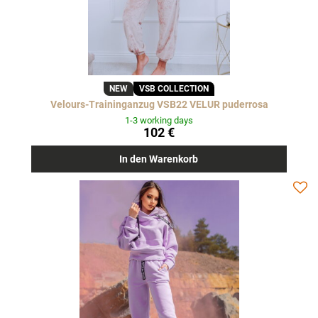
NEW
VSB COLLECTION
Velours-Traininganzug VSB22 VELUR puderrosa
1-3 working days
102 €
In den Warenkorb