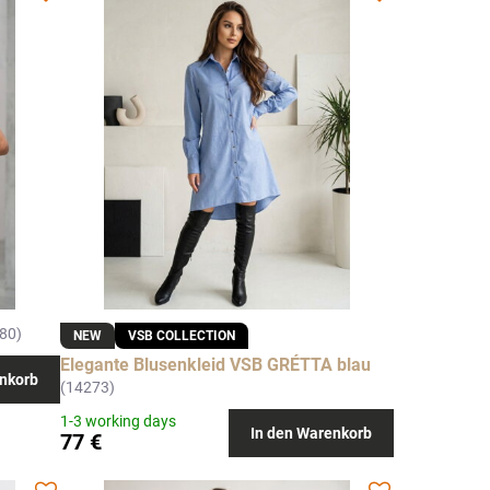
80)
NEW
VSB COLLECTION
Elegante Blusenkleid VSB GRÉTTA blau
nkorb
(14273)
1-3 working days
In den Warenkorb
77 €