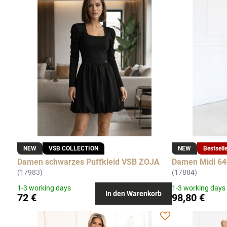
NEW
VSB COLLECTION
NEW
Bestsell
Damen schwarzes Puffkleid VSB ZOJA
Damen Midi 64
(17983)
(17884)
1-3 working days
1-3 working days
In den Warenkorb
72 €
98,80 €