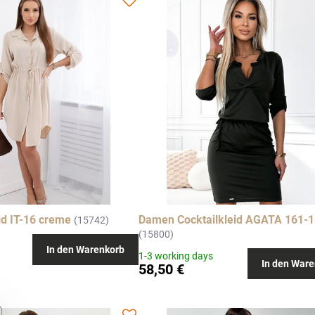
id IT-16 creme
Damen Cocktailkleid AGATA 161-1
(15742)
(15800)
In den Warenkorb
1-3 working days
In den Ware
58,50 €