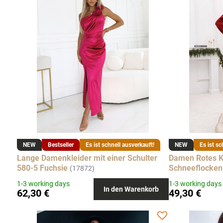
NEW
Bestseller
Es ist schnell ausverkauft!
NEW
Es ist sc
Lange Damenkleider mit einer Schulter
Damen Rotes K
580-5 Fuchsie
Schneeflocken
(17872)
1-3 working days
1-3 working days
In den Warenkorb
62,30 €
49,30 €