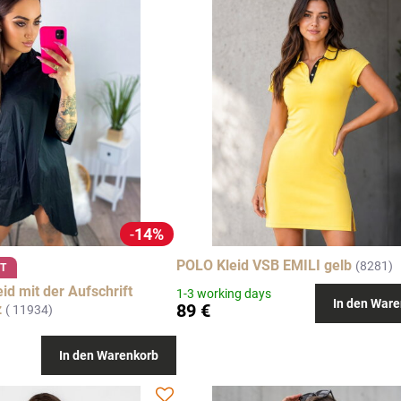
14%
POLO Kleid VSB EMILI gelb
(8281)
T
d mit der Aufschrift
1-3 working days
In den Ware
89 €
z
( 11934)
In den Warenkorb