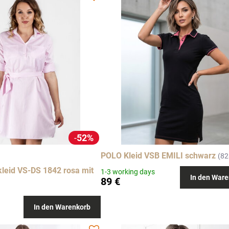
52%
POLO Kleid VSB EMILI schwarz
(82
leid VS-DS 1842 rosa mit
1-3 working days
In den Ware
89 €
In den Warenkorb