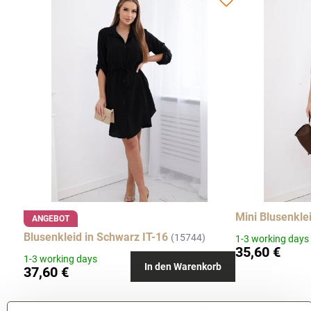
Mini Blusenkle
ANGEBOT
Blusenkleid in Schwarz IT-16
(15744)
1-3 working days
35,60 €
1-3 working days
In den Warenkorb
37,60 €