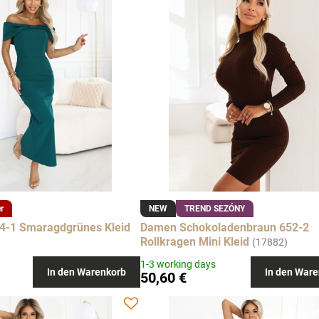
er
NEW
TREND SEZÓNY
4-1 Smaragdgrünes Kleid
Damen Schokoladenbraun 652-2
Rollkragen Mini Kleid
(17882)
1-3 working days
In den Warenkorb
In den Ware
50,60 €