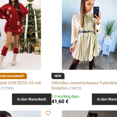
hnell ausverkauft!
NEW
leid SUK-DZ55-25 mit
Stilvolles cremefarbenes Faltenkle
Knöpfen
(17763)
(13412)
1-3 working days
In den Warenkorb
In den Ware
41,60 €