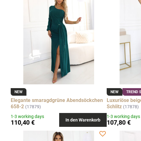
NEW
NEW
TREND 
Elegante smaragdgrüne Abendsöckchen
Luxuriöse beig
658-2
Schlitz
(17879)
(17878)
1-3 working days
1-3 working days
In den Warenkorb
110,40 €
107,80 €