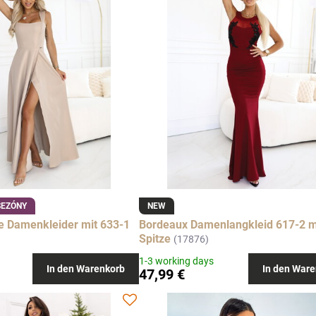
SEZÓNY
NEW
e Damenkleider mit 633-1
Bordeaux Damenlangkleid 617-2 m
Spitze
(17876)
1-3 working days
In den Warenkorb
In den Ware
47,99 €