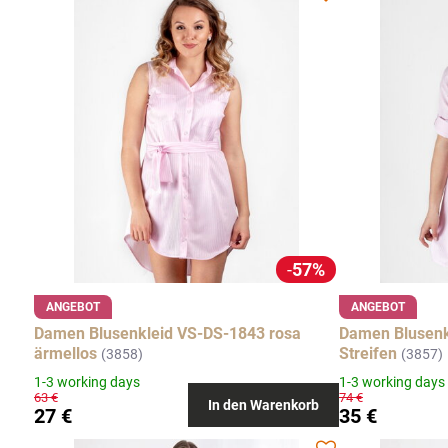
57%
ANGEBOT
ANGEBOT
Damen Blusenkleid VS-DS-1843 rosa
Damen Blusenk
ärmellos
Streifen
(3858)
(3857)
1-3 working days
1-3 working days
63 €
74 €
In den Warenkorb
27 €
35 €