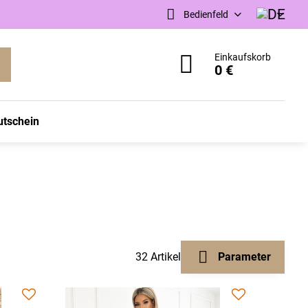
Bedienfeld
Einkaufskorb
0 €
utschein
32
Artikel
Parameter