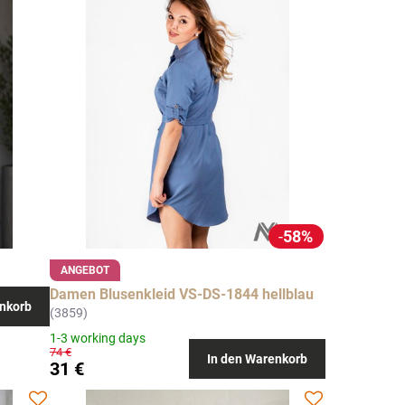
58%
ANGEBOT
Damen Blusenkleid VS-DS-1844 hellblau
nkorb
(3859)
1-3 working days
74 €
In den Warenkorb
31 €