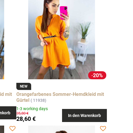
20%
NEW
id mit
Orangefarbenes Sommer-Hemdkleid mit
Gürtel
( 11938)
1-3 working days
nkorb
35,80 €
In den Warenkorb
28,60 €