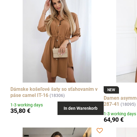
Dámske košeľové šaty so sťahovaním v
NEW
páse camel IT-16
(18306)
Damen asymmet
287-41
(18095)
1-3 working days
In den Warenkorb
35,80 €
1-3 working days
64,90 €