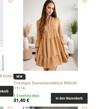
8 khaki
NEW
Trendiges Damenhemdkleid BRAUN
(15114)
nkorb
1-3 working days
In den Warenkorb
31,40 €