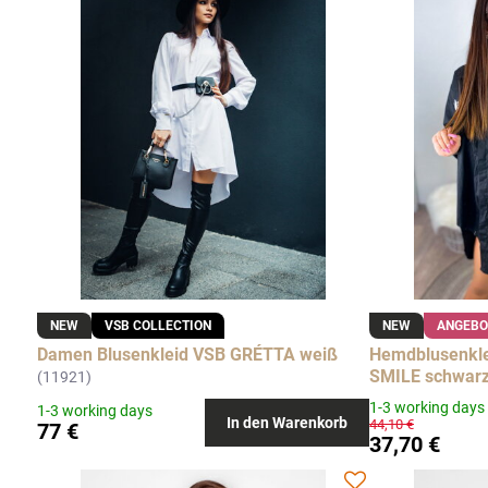
NEW
VSB COLLECTION
NEW
ANGEBO
Damen Blusenkleid VSB GRÉTTA weiß
Hemdblusenklei
SMILE schwar
(11921)
1-3 working days
1-3 working days
In den Warenkorb
44,10 €
77 €
37,70 €