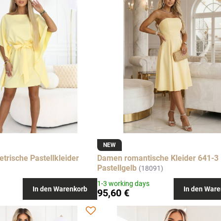
NEW
rische Pastellkleider
Damen romantische Kleider 641-3
Pastellgelb
(18091)
1-3 working days
In den Warenkorb
In den Ware
95,60 €