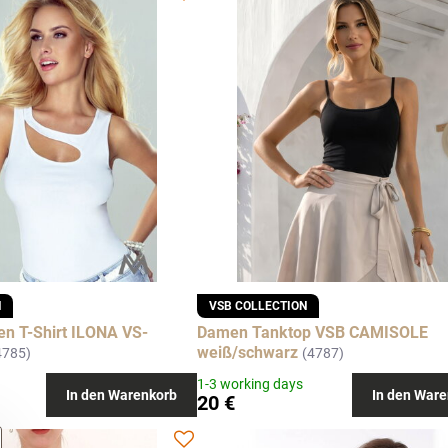
N
VSB COLLECTION
 T-Shirt ILONA VS-
Damen Tanktop VSB CAMISOLE
weiß/schwarz
4785)
(4787)
1-3 working days
In den Warenkorb
In den Ware
20 €