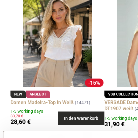
15%
NEW
ANGEBOT
VSB COLLECTIO
Damen Madeira-Top in Weiß
VERSABE Damen
(14471)
DT1907 weiß
(
1-3 working days
33,70 €
In den Warenkorb
1-3 working days
28,60 €
31,90 €