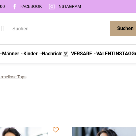
:00
FACEBOOK
INSTAGRAM
Suchen
Männer
Kinder
Nachricht
VERSABE
VALENTINSTAG
G
rmellose Tops