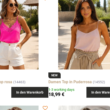
NEW
op rosa
Damen Top in Puderrosa
(14463)
(14552)
1-3 working days
In den Warenkorb
In den Ware
18,99 €