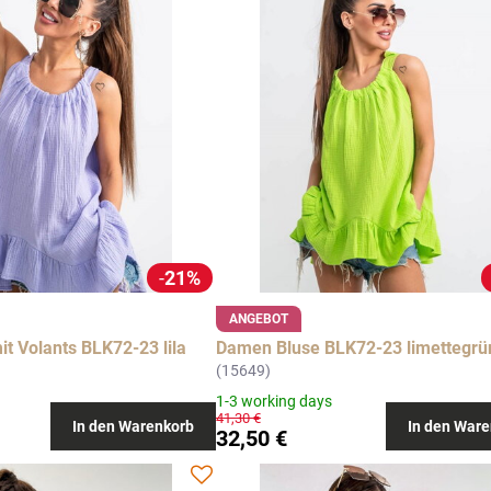
21%
ANGEBOT
t Volants BLK72-23 lila
Damen Bluse BLK72-23 limettegrü
(15649)
1-3 working days
41,30 €
In den Warenkorb
In den Ware
32,50 €