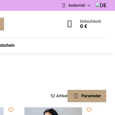
Bedienfeld
Einkaufskorb
0 €
utschein
52
Artikel
Parameter