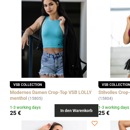
VSB COLLECTION
VSB COLLECTIO
Modernes Damen Crop-Top VSB LOLLY
Stilvolles Crop
menthol
(15805)
(15804)
1-3 working days
1-3 working days
In den Warenkorb
25 €
25 €