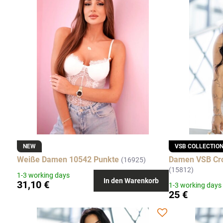
NEW
VSB COLLECTIO
Weiße Damen 10542 Punkte
Damen VSB Cro
(16925)
(15812)
1-3 working days
In den Warenkorb
31,10 €
1-3 working days
25 €