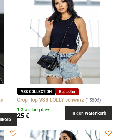
VSB COLLECTION
Bestseller
te
Crop-Top VSB LOLLY schwarz
(15806)
1-3 working days
In den Warenkorb
25 €
nkorb