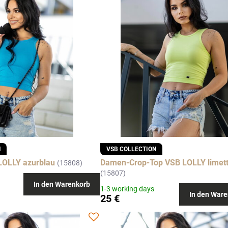
N
VSB COLLECTION
LOLLY azurblau
Damen-Crop-Top VSB LOLLY limet
(15808)
(15807)
In den Warenkorb
1-3 working days
In den Ware
25 €