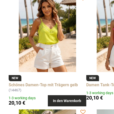
NEW
NEW
Schönes Damen-Top mit Trägern gelb
Damen Tank-T
(14467)
1-3 working days
20,10 €
1-3 working days
In den Warenkorb
20,10 €