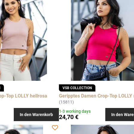
N
VSB COLLECTION
p-Top LOLLY hellrosa
Geripptes Damen Crop-Top LOLLY 
(15811)
1-3 working days
In den Warenkorb
In den Ware
24,70 €