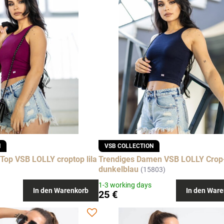
N
VSB COLLECTION
-Top VSB LOLLY croptop lila
Trendiges Damen VSB LOLLY Crop
dunkelblau
(15803)
1-3 working days
In den Warenkorb
In den Ware
25 €