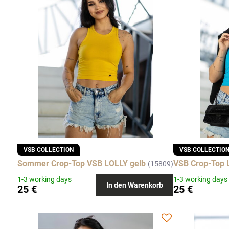
VSB COLLECTION
VSB COLLECTIO
Sommer Crop-Top VSB LOLLY gelb
VSB Crop-Top 
(15809)
1-3 working days
1-3 working days
In den Warenkorb
25 €
25 €