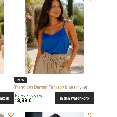
NEW
Trendiges Damen Tanktop blau
(14549)
1-3 working days
nkorb
In den Warenkorb
18,99 €