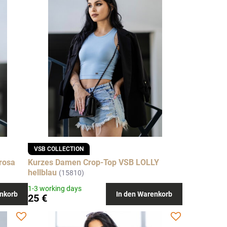
VSB COLLECTION
rosa
Kurzes Damen Crop-Top VSB LOLLY
hellblau
(15810)
1-3 working days
nkorb
In den Warenkorb
25 €