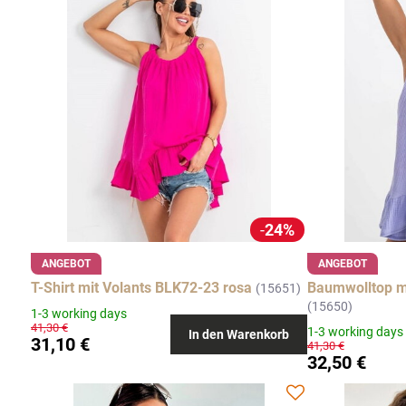
24%
ANGEBOT
ANGEBOT
T-Shirt mit Volants BLK72-23 rosa
Baumwolltop mi
(15651)
(15650)
1-3 working days
41,30 €
1-3 working days
In den Warenkorb
31,10 €
41,30 €
32,50 €