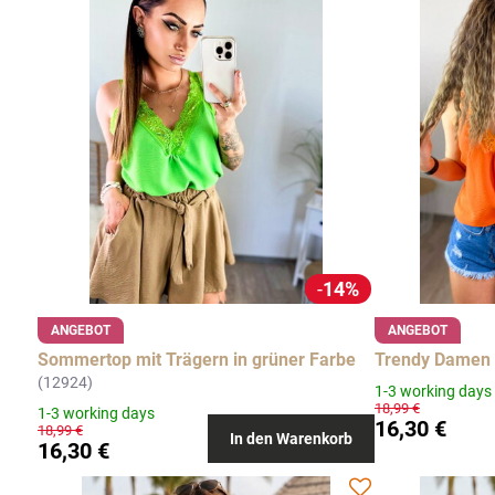
14%
ANGEBOT
ANGEBOT
Sommertop mit Trägern in grüner Farbe
Trendy Damen 
(12924)
1-3 working days
18,99 €
1-3 working days
16,30 €
18,99 €
In den Warenkorb
16,30 €