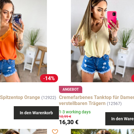
14%
ANGEBOT
Spitzentop Orange
Cremefarbenes Tanktop für Damen
(12922)
verstellbaren Trägern
(12567)
1-3 working days
In den Warenkorb
18,99 €
In den Ware
16,30 €