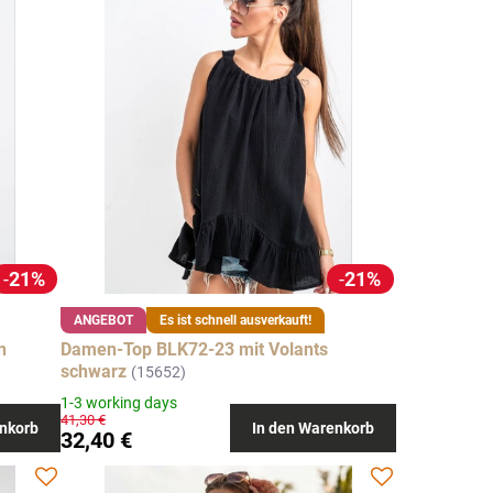
21%
21%
ANGEBOT
Es ist schnell ausverkauft!
n
Damen-Top BLK72-23 mit Volants
schwarz
(15652)
1-3 working days
41,30 €
nkorb
In den Warenkorb
32,40 €