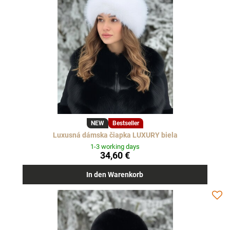
NEW
Bestseller
Luxusná dámska čiapka LUXURY biela
1-3 working days
34,60 €
In den Warenkorb