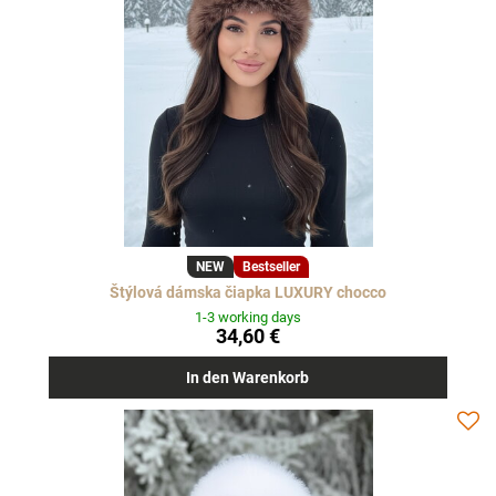
NEW
Bestseller
Štýlová dámska čiapka LUXURY chocco
1-3 working days
34,60 €
In den Warenkorb