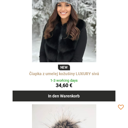
NEW
Čiapka z umelej kožušiny LUXURY sivá
1-3 working days
34,60 €
In den Warenkorb