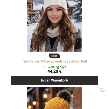
NEW
IWA warme Mütze in weiß mit echtem Fell
1-3 working days
44,20 €
In den Warenkorb