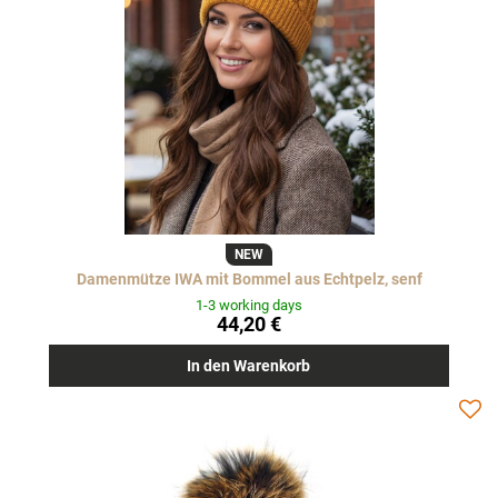
NEW
Damenmütze IWA mit Bommel aus Echtpelz, senf
1-3 working days
44,20 €
In den Warenkorb