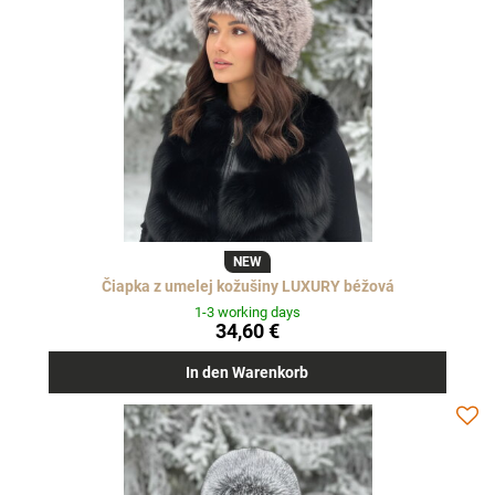
NEW
Čiapka z umelej kožušiny LUXURY béžová
1-3 working days
34,60 €
In den Warenkorb