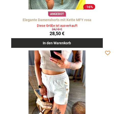
16%
ANGEBOT
Elegante Damenshorts mit Kette MFY rosa
Diese Größe ist ausverkauft
34,10 €
28,50 €
In den Warenkorb