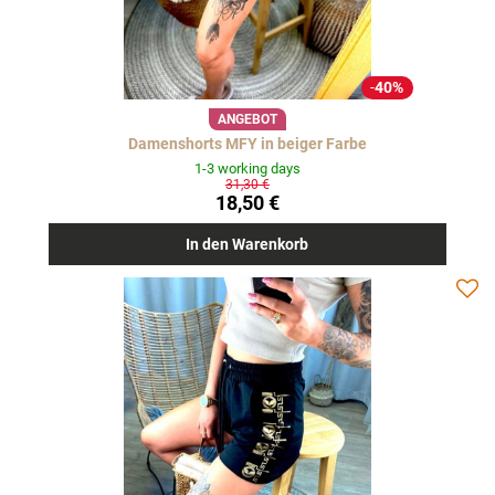
40%
ANGEBOT
Damenshorts MFY in beiger Farbe
1-3 working days
31,30 €
18,50 €
In den Warenkorb