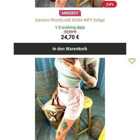
24%
ANGEBOT
Damen Shorts mit Kette MFY beige
1-3 working days
32,80 €
24,70 €
In den Warenkorb