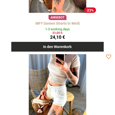
23%
ANGEBOT
MFY Damen Shorts in Weiß
1-3 working days
31,30 €
24,10 €
In den Warenkorb