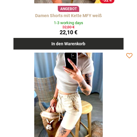
32%
ANGEBOT
Damen Shorts mit Kette MFY weiß
1-3 working days
32,80 €
22,10 €
In den Warenkorb