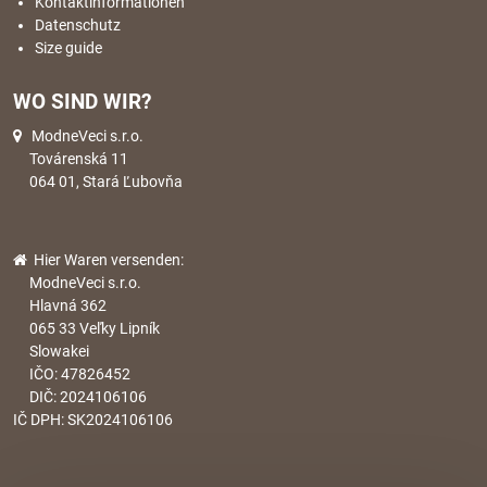
Kontaktinformationen
Datenschutz
Size guide
WO SIND WIR?
ModneVeci s.r.o.
Továrenská 11
064 01, Stará Ľubovňa
Hier Waren versenden:
ModneVeci s.r.o.
Hlavná 362
065 33 Veľky Lipník
Slowakei
IČO: 47826452
DIČ: 2024106106
IČ DPH: SK2024106106