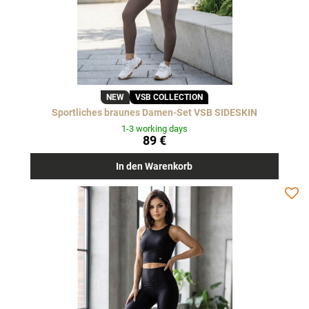
NEW
VSB COLLECTION
Sportliches braunes Damen-Set VSB SIDESKIN
1-3 working days
89 €
In den Warenkorb