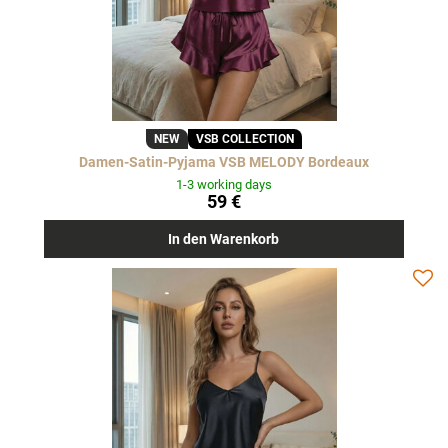
NEW
VSB COLLECTION
Damen-Satin-Pyjama VSB MELODY Bordeaux
1-3 working days
59 €
In den Warenkorb