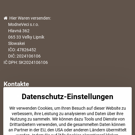
Hier Waren versenden:
ModneVeci s.r.o.
Hlavná 362
065 33 Veľky Lipník
Slowakei
IČO: 47826452
DIČ: 2024106106
IČ DPH: SK2024106106
Kontakte
Datenschutz-Einstellungen
info​@modischesachen​.de
Informationen über den Einkauf
Wir verwenden Cookies, um Ihren Besuch auf dieser Website zu
+421 917 917 801
verbessern, ihre Leistung zu analysieren und Daten über ihre
Tel. Kundenservice von 8:30 bis 15:00
Nutzung zu sammeln. Wir können dazu Tools und Dienste von
Drittanbietern verwenden, und die gesammelten Daten können
an Partner in der EU, den USA oder anderen Ländern übermittelt
SOZIALE NETZWERKE