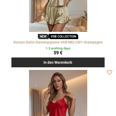
NEW
VSB COLLECTION
Kurzes Satin-Damenpyjama VSB MELODY champagne
1-3 working days
59 €
In den Warenkorb