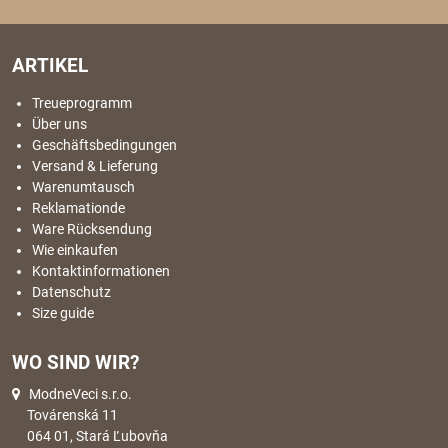
ARTIKEL
Treueprogramm
Über uns
Geschäftsbedingungen
Versand & Lieferung
Warenumtausch
Reklamationde
Ware Rücksendung
Wie einkaufen
Kontaktinformationen
Datenschutz
Size guide
WO SIND WIR?
ModneVeci s.r.o.
Továrenská 11
064 01, Stará Ľubovňa