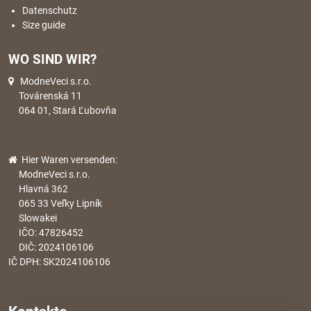
Datenschutz
Size guide
WO SIND WIR?
ModneVeci s.r.o.
Továrenská 11
064 01, Stará Ľubovňa
Hier Waren versenden:
ModneVeci s.r.o.
Hlavná 362
065 33 Veľky Lipník
Slowakei
IČO: 47826452
DIČ: 2024106106
IČ DPH: SK2024106106