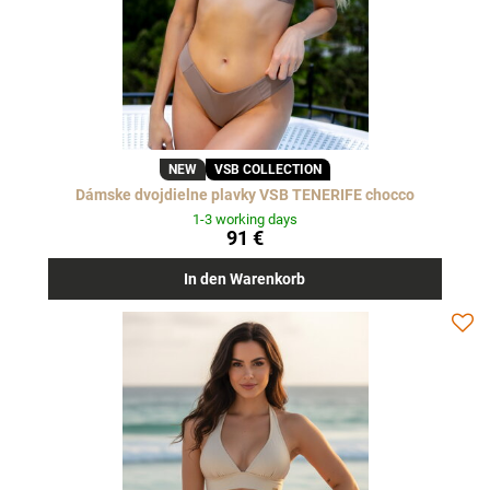
NEW
VSB COLLECTION
Dámske dvojdielne plavky VSB TENERIFE chocco
1-3 working days
91 €
In den Warenkorb