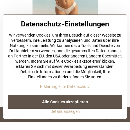
Datenschutz-Einstellungen
Wir verwenden Cookies, um Ihren Besuch auf dieser Website zu
NEW
VSB COLLECTION
verbessern, ihre Leistung zu analysieren und Daten über ihre
Nutzung zu sammeln. Wir können dazu Tools und Dienste von
Damen Zweiteiliger Badeanzug VSB JULIE beige
Drittanbietern verwenden, und die gesammelten Daten können
1-3 working days
an Partner in der EU, den USA oder anderen Ländern übermittelt
91 €
werden. Indem Sie auf "Alle Cookies akzeptieren" klicken,
erklären Sie sich mit dieser Verarbeitung einverstanden.
In den Warenkorb
Detaillierte Informationen und die Möglichkeit, Ihre
Einstellungen zu ändern, finden Sie unten.
Erklärung zum Datenschutz
Alle Cookies akzeptieren
Details anzeigen