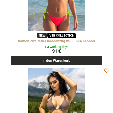
NEW
VSB COLLECTION
Damen Zweiteiler Badeanzug VSB IBIZA neonrot
1-3 working days
91 €
In den Warenkorb