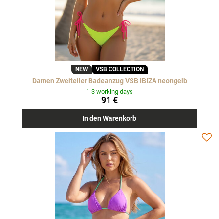
NEW
VSB COLLECTION
Damen Zweiteiler Badeanzug VSB IBIZA neongelb
1-3 working days
91 €
In den Warenkorb