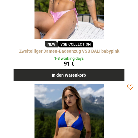
NEW
VSB COLLECTION
Zweiteiliger Damen-Badeanzug VSB BALI babypink
1-3 working days
91 €
In den Warenkorb