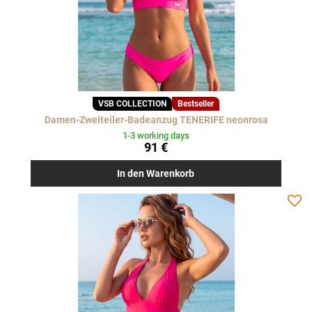
VSB COLLECTION
Bestseller
Damen-Zweiteiler-Badeanzug TENERIFE neonrosa
1-3 working days
91 €
In den Warenkorb