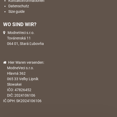
Kontaktinformationen
Datenschutz
Size guide
WO SIND WIR?
ModneVeci s.r.o.
Továrenská 11
064 01, Stará Ľubovňa
Hier Waren versenden:
ModneVeci s.r.o.
Hlavná 362
065 33 Veľky Lipník
Slowakei
IČO: 47826452
DIČ: 2024106106
IČ DPH: SK2024106106