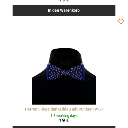
In den Warenkorb
Herren Fliege dunkelblau mit Punkten VS-7
1-3 working days
19 €