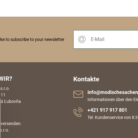
like to subscribe to your newsletter
WIR?
Kontakte
.r.o.
info​@modischesachen​
 11
Informationen über den Ei
rá Ľubovňa
+421 917 917 801
Tel. Kundenservice von 8:3
 versenden:
.r.o.