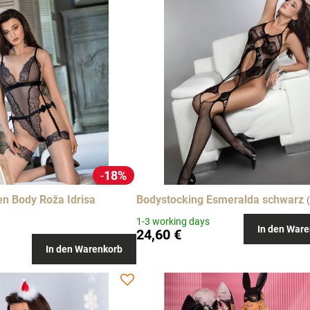
18%
n Body Roža Idrisa
Bodystocking Esmeralda schwarz
1-3 working days
In den Ware
24,60 €
In den Warenkorb