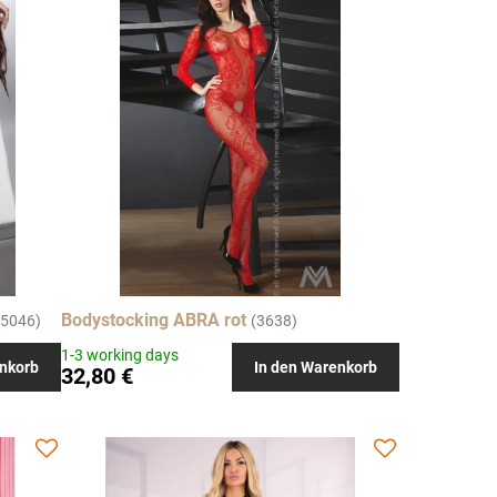
Bodystocking ABRA rot
(5046)
(3638)
1-3 working days
nkorb
In den Warenkorb
32,80 €