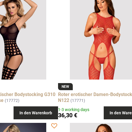
NEW
tischer Bodystocking G310
Roter erotischer Damen-Bodystock
se
N122
(17772)
(17771)
1-3 working days
In den Warenkorb
In den Ware
36,30 €