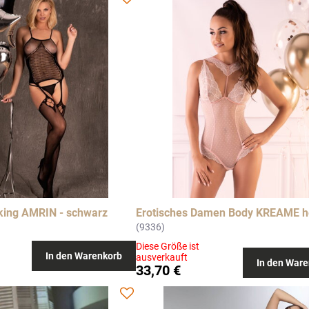
king AMRIN - schwarz
Erotisches Damen Body KREAME he
(9336)
Diese Größe ist
In den Warenkorb
ausverkauft
In den Ware
33,70 €