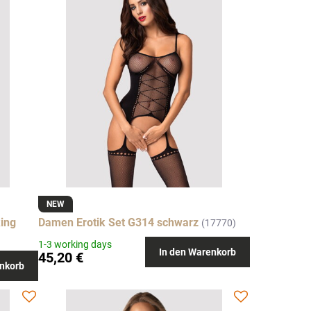
NEW
ing
Damen Erotik Set G314 schwarz
(17770)
1-3 working days
In den Warenkorb
45,20 €
nkorb