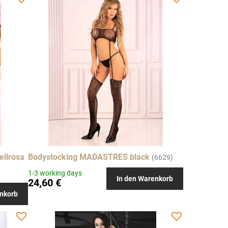
llrosa
Bodystocking MADASTRES black
(6629)
1-3 working days
In den Warenkorb
24,60 €
nkorb