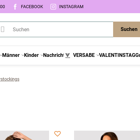
:00
FACEBOOK
INSTAGRAM
Suchen
Männer
Kinder
Nachricht
VERSABE
VALENTINSTAG
G
stockings