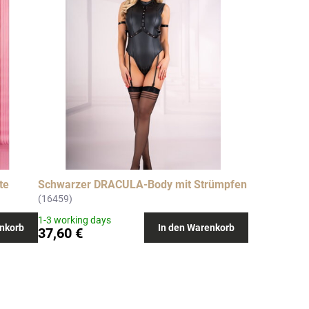
te
Schwarzer DRACULA-Body mit Strümpfen
(16459)
1-3 working days
nkorb
In den Warenkorb
37,60 €