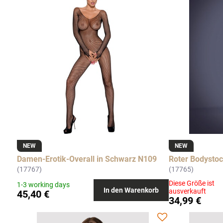
NEW
NEW
Damen-Erotik-Overall in Schwarz N109
Roter Bodysto
(17767)
(17765)
Diese Größe ist
1-3 working days
In den Warenkorb
ausverkauft
45,40 €
34,99 €