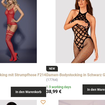
NEW
cking mit Strumpfhose F214
Damen-Bodystocking in Schwarz 
(17764)
1-3 working days
In den Ware
38,99 €
In den Warenkorb