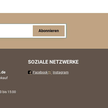
Abonnieren
SOZIALE NETZWERKE
.de
Facebook
Instagram
nkauf
0 bis 15:00