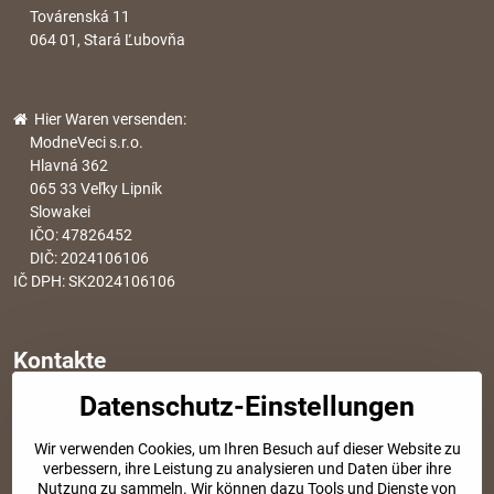
Továrenská 11
064 01, Stará Ľubovňa
Hier Waren versenden:
ModneVeci s.r.o.
Hlavná 362
065 33 Veľky Lipník
Slowakei
IČO: 47826452
DIČ: 2024106106
IČ DPH: SK2024106106
Kontakte
Datenschutz-Einstellungen
info​@modischesachen​.de
Informationen über den Einkauf
Wir verwenden Cookies, um Ihren Besuch auf dieser Website zu
+421 917 917 801
verbessern, ihre Leistung zu analysieren und Daten über ihre
Tel. Kundenservice von 8:30 bis 15:00
Nutzung zu sammeln. Wir können dazu Tools und Dienste von