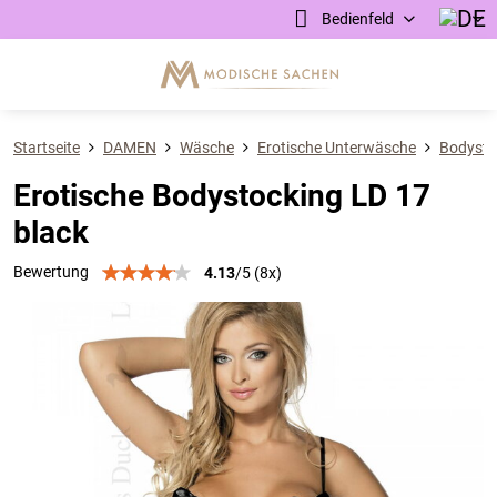
Bedienfeld
Startseite
DAMEN
Wäsche
Erotische Unterwäsche
Bodysto
Erotische Bodystocking LD 17
black
Bewertung
4.13
/
5
(
8
x)