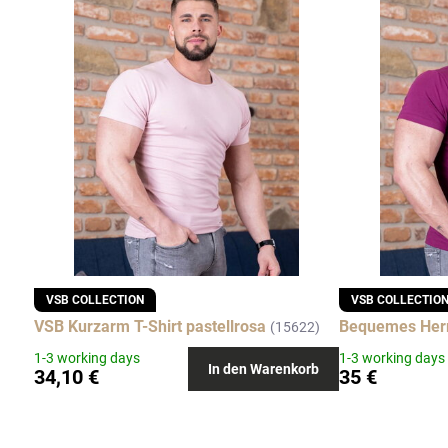
VSB COLLECTION
VSB COLLECTIO
VSB Kurzarm T-Shirt pastellrosa
Bequemes Herre
(15622)
1-3 working days
1-3 working days
In den Warenkorb
34,10 €
35 €