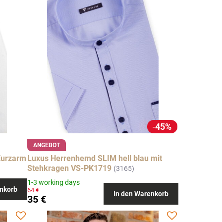
45%
ANGEBOT
Kurzarm
Luxus Herrenhemd SLIM hell blau mit
Stehkragen VS-PK1719
(3165)
1-3 working days
nkorb
64 €
In den Warenkorb
35 €