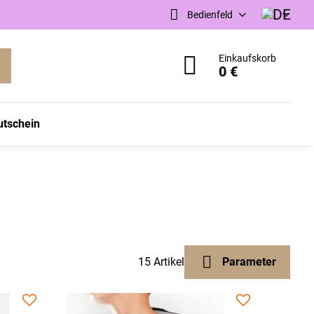
Bedienfeld
Einkaufskorb
0 €
utschein
15
Artikel
Parameter