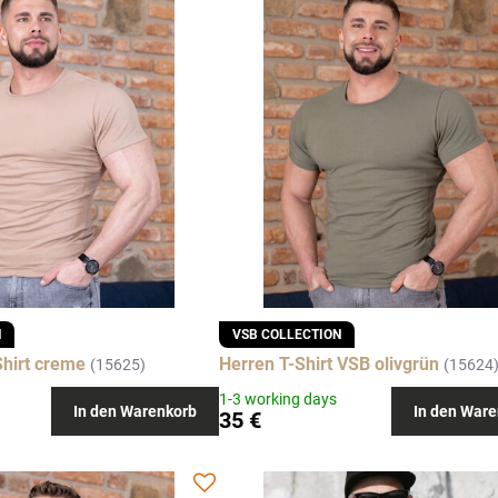
N
VSB COLLECTION
hirt creme
Herren T-Shirt VSB olivgrün
(15625)
(15624
1-3 working days
In den Warenkorb
In den Ware
35 €