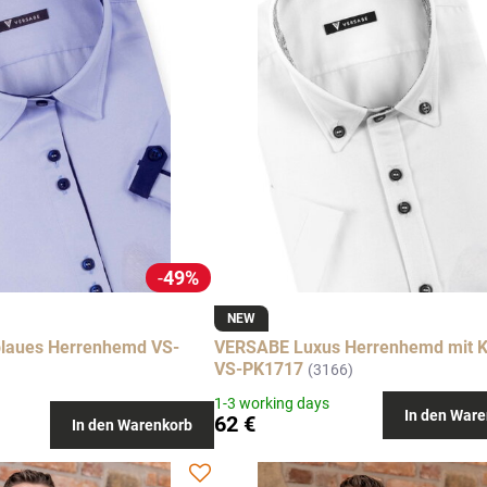
49%
NEW
laues Herrenhemd VS-
VERSABE Luxus Herrenhemd mit 
VS-PK1717
(3166)
1-3 working days
In den Ware
62 €
In den Warenkorb