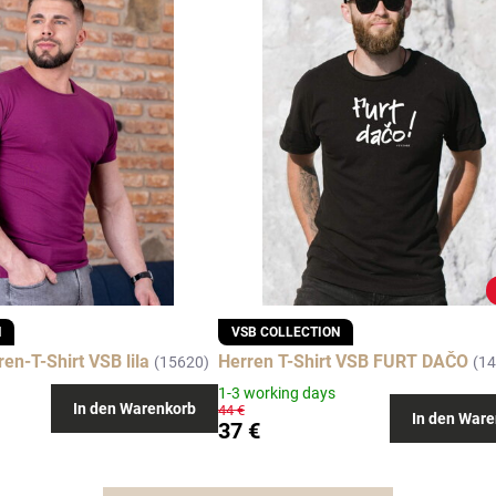
N
VSB COLLECTION
n-T-Shirt VSB lila
Herren T-Shirt VSB FURT DAČO
(15620)
(1
1-3 working days
In den Warenkorb
44 €
In den Ware
37 €