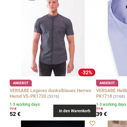
32%
ANGEBOT
ANGEBOT
VERSABE Legeres dunkelblaues Herren
VERSABE Hellb
Hemd VS-PK1720
PK1718
(5376)
(3168)
1-3 working days
1-3 working days
77 €
77 €
In den Warenkorb
52 €
39 €