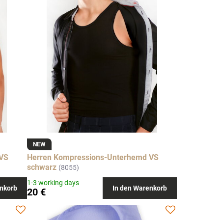
NEW
 VS
Herren Kompressions-Unterhemd VS
schwarz
(8055)
1-3 working days
nkorb
In den Warenkorb
20 €