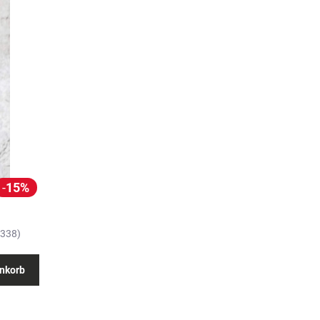
15%
4338)
nkorb