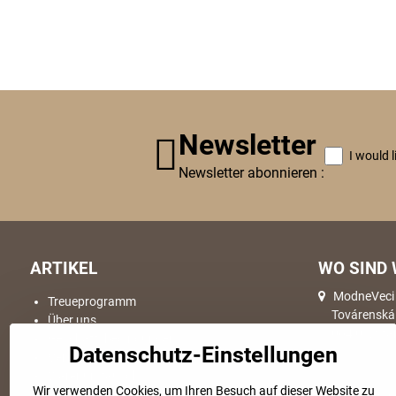
Newsletter
I would 
Newsletter abonnieren :
ARTIKEL
WO SIND 
ModneVeci s
Treueprogramm
Továrenská
Über uns
064 01, Sta
Geschäftsbedingungen
Datenschutz-Einstellungen
Versand & Lieferung
Warenumtausch
Wir verwenden Cookies, um Ihren Besuch auf dieser Website zu
Reklamationde