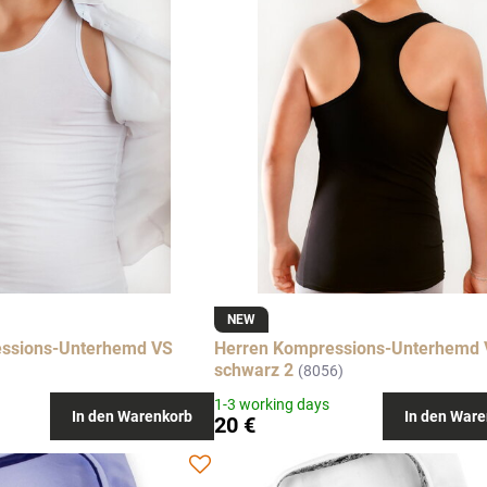
NEW
essions-Unterhemd VS
Herren Kompressions-Unterhemd
schwarz 2
(8056)
1-3 working days
In den Warenkorb
In den Ware
20 €