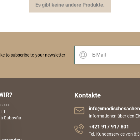
Es gibt keine andere Produkte.
like to subscribe to your newsletter
WIR?
Kontakte
.r.o.
info​@modischesachen​
 11
Informationen über den Ei
rá Ľubovňa
+421 917 917 801
Tel. Kundenservice von 8:3