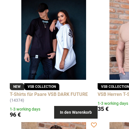
NEW
VSB COLLECTION
VSB COLLECTIO
T-Shirts für Paare VSB DARK FUTURE
VSB Herren T-S
(14374)
1-3 working days
35 €
1-3 working days
In den Warenkorb
96 €