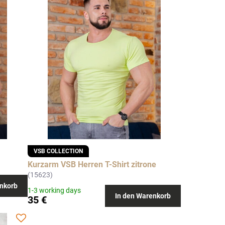
VSB COLLECTION
Kurzarm VSB Herren T-Shirt zitrone
)
(15623)
nkorb
1-3 working days
In den Warenkorb
35 €