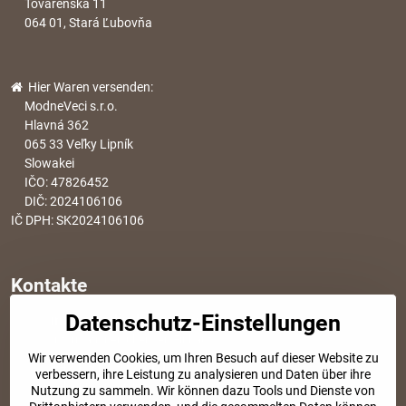
Továrenská 11
064 01, Stará Ľubovňa
Hier Waren versenden:
ModneVeci s.r.o.
Hlavná 362
065 33 Veľky Lipník
Slowakei
IČO: 47826452
DIČ: 2024106106
IČ DPH: SK2024106106
Kontakte
Datenschutz-Einstellungen
info​@modischesachen​.de
Informationen über den Einkauf
Wir verwenden Cookies, um Ihren Besuch auf dieser Website zu
+421 917 917 801
verbessern, ihre Leistung zu analysieren und Daten über ihre
Tel. Kundenservice von 8:30 bis 15:00
Nutzung zu sammeln. Wir können dazu Tools und Dienste von