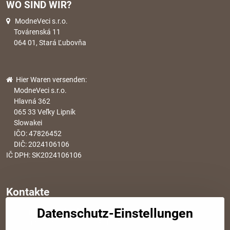
WO SIND WIR?
ModneVeci s.r.o.
Továrenská 11
064 01, Stará Ľubovňa
Hier Waren versenden:
ModneVeci s.r.o.
Hlavná 362
065 33 Veľky Lipník
Slowakei
IČO: 47826452
DIČ: 2024106106
IČ DPH: SK2024106106
Kontakte
Datenschutz-Einstellungen
info​@modischesachen​.de
Informationen über den Einkauf