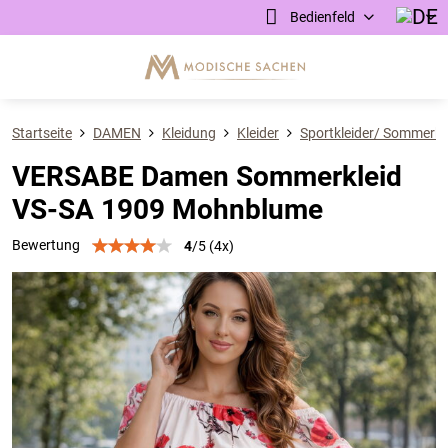
Bedienfeld
Startseite
DAMEN
Kleidung
Kleider
Sportkleider/ Sommerkl
VERSABE Damen Sommerkleid
VS-SA 1909 Mohnblume
Bewertung
4
/
5
(
4
x)