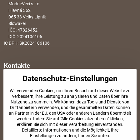
ModneVeci s.r.o.
Hlavná 362
065 33 Veľky Lipník
Slowakei
IČO: 47826452
DIČ: 2024106106
IČ DPH: SK2024106106
Kontakte
Datenschutz-Einstellungen
info​@modischesachen​.de
Informationen über den Einkauf
Wir verwenden Cookies, um Ihren Besuch auf dieser Website zu
+421 917 917 801
verbessern, ihre Leistung zu analysieren und Daten über ihre
Tel. Kundenservice von 8:30 bis 15:00
Nutzung zu sammeln. Wir können dazu Tools und Dienste von
Drittanbietern verwenden, und die gesammelten Daten können
an Partner in der EU, den USA oder anderen Ländern übermittelt
SOZIALE NETZWERKE
werden. Indem Sie auf "Alle Cookies akzeptieren" klicken,
erklären Sie sich mit dieser Verarbeitung einverstanden.
Facebook
Instagram
Detaillierte Informationen und die Möglichkeit, Ihre
Einstellungen zu ändern, finden Sie unten.