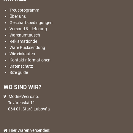
Treueprogramm
Über uns
Geschäftsbedingungen
Versand & Lieferung
Warenumtausch
Reklamationde
Ware Rücksendung
Wie einkaufen
Kontaktinformationen
Datenschutz
Size guide
WO SIND WIR?
ModneVeci s.r.o.
Továrenská 11
064 01, Stará Ľubovňa
Hier Waren versenden: