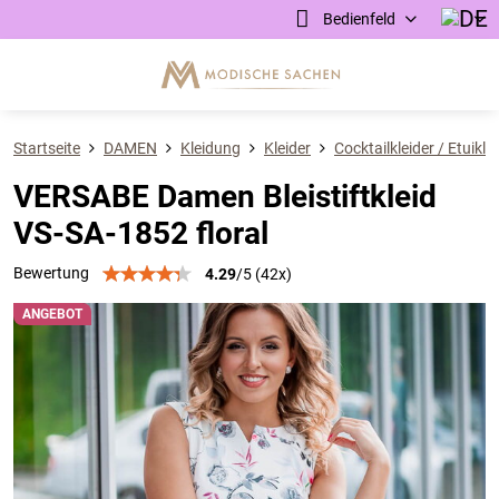
Bedienfeld
Startseite
DAMEN
Kleidung
Kleider
Cocktailkleider / Etuikle
VERSABE Damen Bleistiftkleid
VS-SA-1852 floral
Bewertung
4.29
/
5
(
42
x)
ANGEBOT