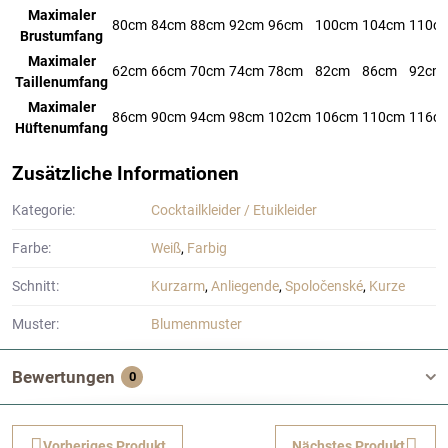
Maximaler
80cm
84cm
88cm
92cm
96cm
100cm
104cm
110c
Brustumfang
Maximaler
62cm
66cm
70cm
74cm
78cm
82cm
86cm
92cm
Taillenumfang
Maximaler
86cm
90cm
94cm
98cm
102cm
106cm
110cm
116c
Hüftenumfang
Zusätzliche Informationen
Kategorie:
Cocktailkleider / Etuikleider
Farbe:
Weiß
,
Farbig
Schnitt:
Kurzarm
,
Anliegende
,
Spoločenské
,
Kurze
Muster:
Blumenmuster
Bewertungen
0
Vorheriges Produkt
Nächstes Produkt