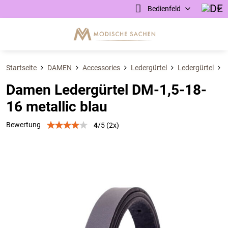
Bedienfeld
Startseite
DAMEN
Accessories
Ledergürtel
Ledergürtel
B
Damen Ledergürtel DM-1,5-18-
16 metallic blau
Bewertung
4
/
5
(
2
x)