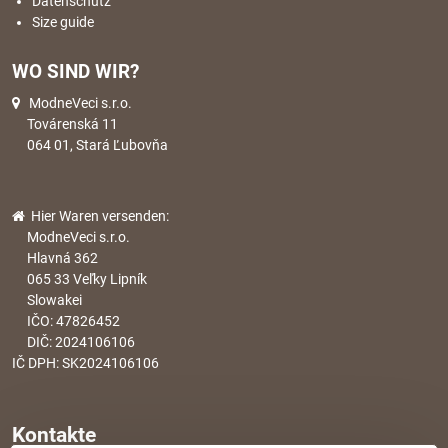
Datenschutz
Size guide
WO SIND WIR?
ModneVeci s.r.o.
Továrenská 11
064 01, Stará Ľubovňa
Hier Waren versenden:
ModneVeci s.r.o.
Hlavná 362
065 33 Veľky Lipník
Slowakei
IČO: 47826452
DIČ: 2024106106
IČ DPH: SK2024106106
Kontakte