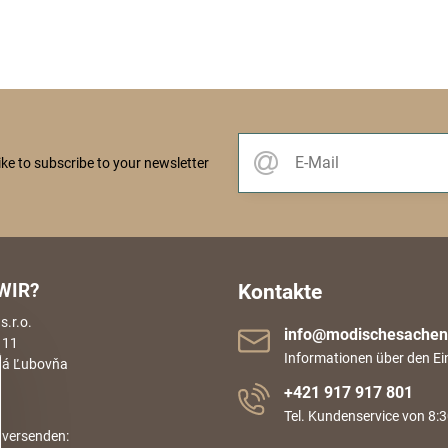
like to subscribe to your newsletter
WIR?
Kontakte
.r.o.
info​@modischesachen​
 11
Informationen über den Ei
rá Ľubovňa
+421 917 917 801
Tel. Kundenservice von 8:3
 versenden: