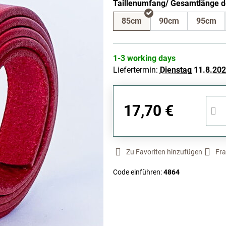
Taillenumfang/ Gesamtlänge d
85cm
90cm
95cm
1-3 working days
Liefertermin:
Dienstag
11.8.20
17,70 €
Zu Favoriten hinzufügen
Fra
Code einführen:
4864