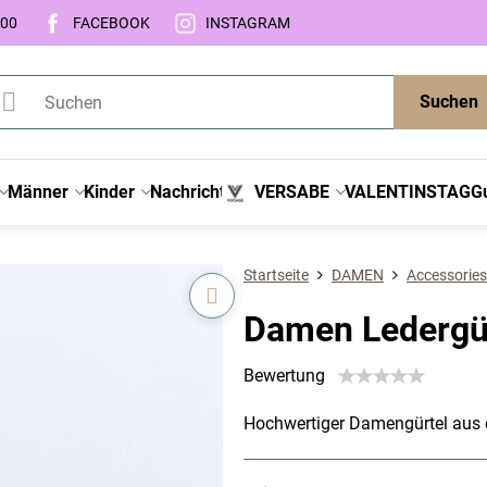
:00
FACEBOOK
INSTAGRAM
Suchen
Männer
Kinder
Nachricht
VERSABE
VALENTINSTAG
G
Startseite
DAMEN
Accessories
Damen Ledergür
Bewertung
Hochwertiger Damengürtel aus e