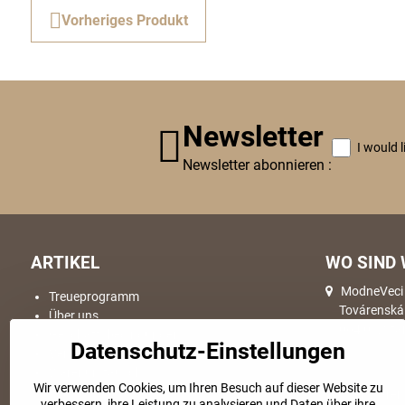
Vorheriges Produkt
Newsletter
I would 
Newsletter abonnieren :
ARTIKEL
WO SIND 
ModneVeci s
Treueprogramm
Továrenská
Über uns
064 01, Sta
Geschäftsbedingungen
Datenschutz-Einstellungen
Versand & Lieferung
Warenumtausch
Wir verwenden Cookies, um Ihren Besuch auf dieser Website zu
Reklamationde
Hier Waren
verbessern, ihre Leistung zu analysieren und Daten über ihre