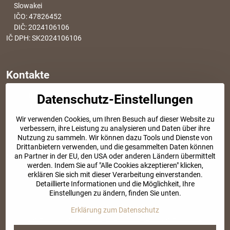
Slowakei
IČO: 47826452
DIČ: 2024106106
IČ DPH: SK2024106106
Kontakte
info​@modischesachen​.de
Datenschutz-Einstellungen
Informationen über den Einkauf
Wir verwenden Cookies, um Ihren Besuch auf dieser Website zu
+421 917 917 801
verbessern, ihre Leistung zu analysieren und Daten über ihre
Tel. Kundenservice von 8:30 bis 15:00
Nutzung zu sammeln. Wir können dazu Tools und Dienste von
Drittanbietern verwenden, und die gesammelten Daten können
SOZIALE NETZWERKE
an Partner in der EU, den USA oder anderen Ländern übermittelt
werden. Indem Sie auf "Alle Cookies akzeptieren" klicken,
erklären Sie sich mit dieser Verarbeitung einverstanden.
Facebook
Instagram
Detaillierte Informationen und die Möglichkeit, Ihre
Einstellungen zu ändern, finden Sie unten.
©
2026
Urheberrecht
Erklärung zum Datenschutz
Datenschutz-Einstellungen
Erklärung zum Datenschutz
Website erstellt mit:
BiznisWeb.sk