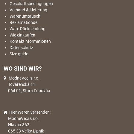
Geschäftsbedingungen
Versand & Lieferung
Warenumtausch
Reklamationde
Ware Rücksendung
Wie einkaufen
Kontaktinformationen
Datenschutz
Size guide
WO SIND WIR?
ModneVeci s.r.o.
Továrenská 11
064 01, Stará Ľubovňa
Hier Waren versenden:
ModneVeci s.r.o.
Hlavná 362
065 33 Veľky Lipník