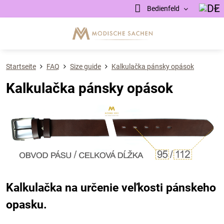
Bedienfeld
Startseite
FAQ
Size guide
Kalkulačka pánsky opások
Kalkulačka pánsky opások
Kalkulačka na určenie veľkosti pánskeho
opasku.