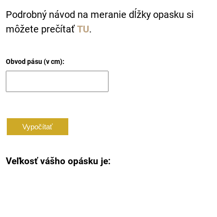
Podrobný návod na meranie dĺžky opasku si
môžete prečítať
TU
.
Obvod pásu (v cm):
Veľkosť vášho opásku je: