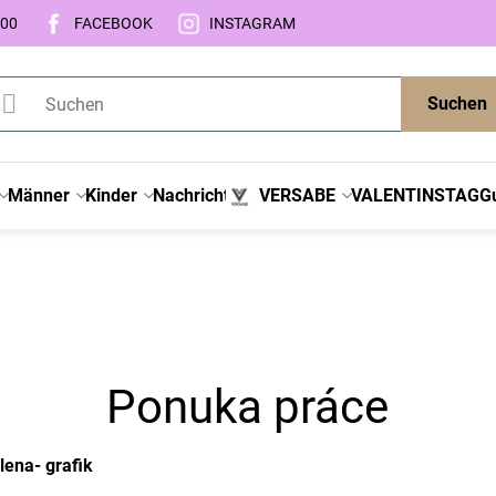
:00
FACEBOOK
INSTAGRAM
Suchen
Männer
Kinder
Nachricht
VERSABE
VALENTINSTAG
G
Ponuka práce
ena- grafik