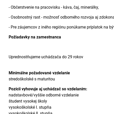
- Občerstvenie na pracovisku - káva, čaj, minerálky,
- Osobnostný rast - možnosť odborného rozvoja aj zdokona
- Pre záujemcov z iného regiónu ponúkame príplatok na bý
Požiadavky na zamestnanca
Uprednostňujeme uchádzača do 29 rokov
Minimálne požadované vzdelanie
stredoškolské s maturitou
Pozícii vyhovuje aj uchádzač so vzdelaním:
nadstavbové/vyššie odborné vzdelanie
študent vysokej školy
vysokoškolské I. stupňa
vysokoškolské II. stupňa