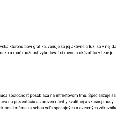
 ktorého baví grafika, venuje sa jej aktívne a túži sa v nej ďa
vensko a máš možnosť vybudovať si meno a ukázať čo v tebe je.
úca spoločnosť pôsobiaca na intrnetovom trhu. Špecializuje sa
va na prezentáciu a zároveň návrhy kvalitnej a vkusnej módy
orektnosti máme za sebou veľa spokojných a overených zákazník