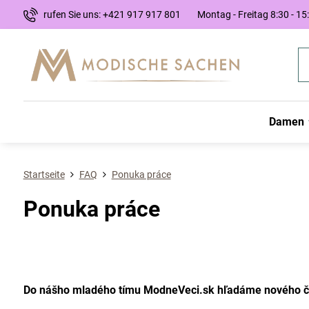
rufen Sie uns: +421 917 917 801
Montag - Freitag 8:30 - 15
Damen
Startseite
FAQ
Ponuka práce
Ponuka práce
Do nášho mladého tímu ModneVeci.sk hľadáme nového čl