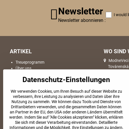
Newsletter
I would 
Newsletter abonnieren :
ARTIKEL
WO SIND 
ModneVeci s
Treueprogramm
Továrenská
Über uns
064 01, Sta
Geschäftsbedingungen
Datenschutz-Einstellungen
Versand & Lieferung
Warenumtausch
Wir verwenden Cookies, um Ihren Besuch auf dieser Website zu
Reklamationde
Hier Waren
verbessern, ihre Leistung zu analysieren und Daten über ihre
Ware Rücksendung
ModneVeci s
Nutzung zu sammeln. Wir können dazu Tools und Dienste von
Wie einkaufen
Hlavná 362
Drittanbietern verwenden, und die gesammelten Daten können
Kontaktinformationen
065 33 Veľky
an Partner in der EU, den USA oder anderen Ländern übermittelt
Datenschutz
werden. Indem Sie auf "Alle Cookies akzeptieren" klicken, erklären
Slowakei
Sie sich mit dieser Verarbeitung einverstanden. Detaillierte
Size guide
IČO: 47826
Informationen und die Möglichkeit, Ihre Einstellungen zu ändern,