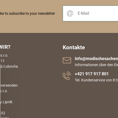
like to subscribe to your newsletter
WIR?
Kontakte
.r.o.
info​@modischesachen​
 11
Informationen über den Ei
rá Ľubovňa
+421 917 917 801
Tel. Kundenservice von 8:3
 versenden:
.r.o.
 Lipník
452