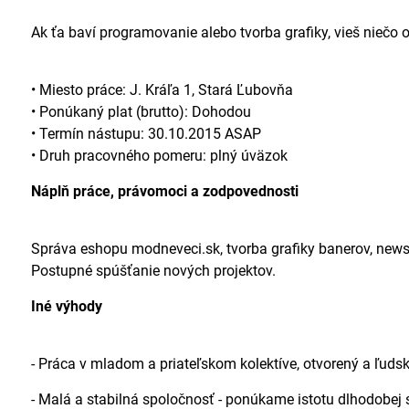
Ak ťa baví programovanie alebo tvorba grafiky, vieš niečo o
• Miesto práce: J. Kráľa 1, Stará Ľubovňa
• Ponúkaný plat (brutto): Dohodou
• Termín nástupu: 30.10.2015 ASAP
• Druh pracovného pomeru: plný úväzok
Náplň práce, právomoci a zodpovednosti
Správa eshopu modneveci.sk, tvorba grafiky banerov, news
Postupné spúšťanie nových projektov.
Iné výhody
- Práca v mladom a priateľskom kolektíve, otvorený a ľudsk
- Malá a stabilná spoločnosť - ponúkame istotu dlhodobej