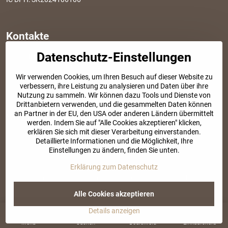
Kontakte
Datenschutz-Einstellungen
info​@modischesachen​.de
Informationen über den Einkauf
Wir verwenden Cookies, um Ihren Besuch auf dieser Website zu
+421 917 917 801
verbessern, ihre Leistung zu analysieren und Daten über ihre
Tel. Kundenservice von 8:30 bis 15:00
Nutzung zu sammeln. Wir können dazu Tools und Dienste von
Drittanbietern verwenden, und die gesammelten Daten können
an Partner in der EU, den USA oder anderen Ländern übermittelt
SOZIALE NETZWERKE
werden. Indem Sie auf "Alle Cookies akzeptieren" klicken,
erklären Sie sich mit dieser Verarbeitung einverstanden.
Facebook
Instagram
Detaillierte Informationen und die Möglichkeit, Ihre
Einstellungen zu ändern, finden Sie unten.
Erklärung zum Datenschutz
©
2026
Urheberrecht
Datenschutz-Einstellungen
Erklärung zum Datenschutz
Website erstellt mit:
BiznisWeb.sk
Alle Cookies akzeptieren
Details anzeigen