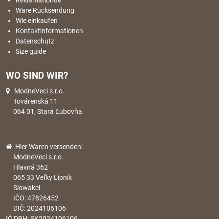
Reklamationde
Ware Rücksendung
Wie einkaufen
Kontaktinformationen
Datenschutz
Size guide
WO SIND WIR?
ModneVeci s.r.o.
Továrenská 11
064 01, Stará Ľubovňa
Hier Waren versenden:
ModneVeci s.r.o.
Hlavná 362
065 33 Veľky Lipník
Slowakei
IČO: 47826452
DIČ: 2024106106
IČ DPH: SK2024106106