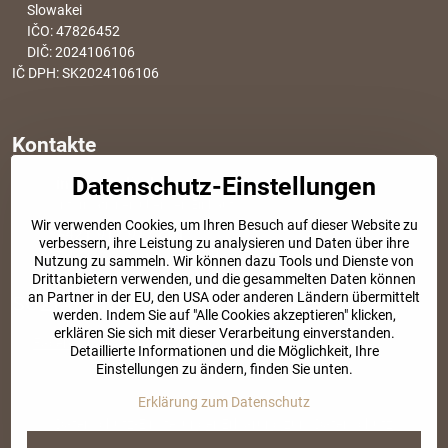
Slowakei
IČO: 47826452
DIČ: 2024106106
IČ DPH: SK2024106106
Kontakte
Datenschutz-Einstellungen
info​@modischesachen​.de
Informationen über den Einkauf
Wir verwenden Cookies, um Ihren Besuch auf dieser Website zu
+421 917 917 801
verbessern, ihre Leistung zu analysieren und Daten über ihre
Tel. Kundenservice von 8:30 bis 15:00
Nutzung zu sammeln. Wir können dazu Tools und Dienste von
Drittanbietern verwenden, und die gesammelten Daten können
an Partner in der EU, den USA oder anderen Ländern übermittelt
SOZIALE NETZWERKE
werden. Indem Sie auf "Alle Cookies akzeptieren" klicken,
erklären Sie sich mit dieser Verarbeitung einverstanden.
Facebook
Instagram
Detaillierte Informationen und die Möglichkeit, Ihre
Einstellungen zu ändern, finden Sie unten.
Erklärung zum Datenschutz
©
2026
Urheberrecht
Datenschutz-Einstellungen
Erklärung zum Datenschutz
Website erstellt mit:
BiznisWeb.sk