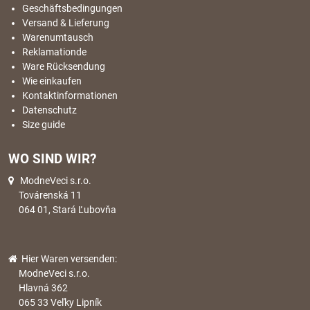
Geschäftsbedingungen
Versand & Lieferung
Warenumtausch
Reklamationde
Ware Rücksendung
Wie einkaufen
Kontaktinformationen
Datenschutz
Size guide
WO SIND WIR?
ModneVeci s.r.o.
Továrenská 11
064 01, Stará Ľubovňa
Hier Waren versenden:
ModneVeci s.r.o.
Hlavná 362
065 33 Veľky Lipník