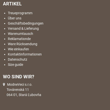
ARTIKEL
Treueprogramm
Über uns
Geschäftsbedingungen
Versand & Lieferung
Warenumtausch
Reklamationde
Ware Rücksendung
Wie einkaufen
Kontaktinformationen
Datenschutz
Size guide
WO SIND WIR?
ModneVeci s.r.o.
Továrenská 11
064 01, Stará Ľubovňa