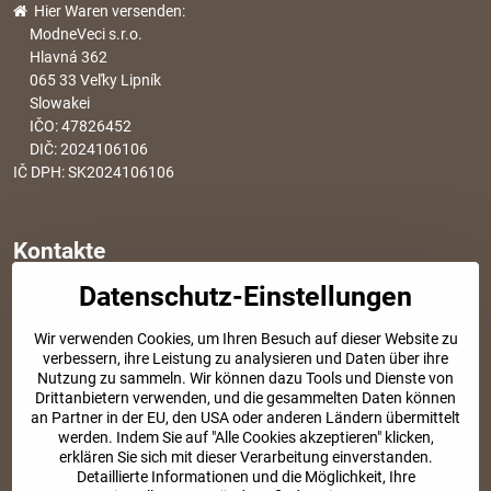
Hier Waren versenden:
ModneVeci s.r.o.
Hlavná 362
065 33 Veľky Lipník
Slowakei
IČO: 47826452
DIČ: 2024106106
IČ DPH: SK2024106106
Kontakte
Datenschutz-Einstellungen
info​@modischesachen​.de
Informationen über den Einkauf
Wir verwenden Cookies, um Ihren Besuch auf dieser Website zu
+421 917 917 801
verbessern, ihre Leistung zu analysieren und Daten über ihre
Tel. Kundenservice von 8:30 bis 15:00
Nutzung zu sammeln. Wir können dazu Tools und Dienste von
Drittanbietern verwenden, und die gesammelten Daten können
an Partner in der EU, den USA oder anderen Ländern übermittelt
SOZIALE NETZWERKE
werden. Indem Sie auf "Alle Cookies akzeptieren" klicken,
erklären Sie sich mit dieser Verarbeitung einverstanden.
Facebook
Instagram
Detaillierte Informationen und die Möglichkeit, Ihre