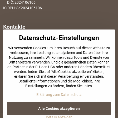
DIČ: 2024106106
IČ DPH: SK2024106106
Kontakte
Datenschutz-Einstellungen
info​@modischesachen​.de
Informationen über den Einkauf
Wir verwenden Cookies, um Ihren Besuch auf dieser Website zu
+421 917 917 801
verbessern, ihre Leistung zu analysieren und Daten über ihre
Tel. Kundenservice von 8:30 bis 15:00
Nutzung zu sammeln. Wir können dazu Tools und Dienste von
Drittanbietern verwenden, und die gesammelten Daten können
an Partner in der EU, den USA oder anderen Ländern übermittelt
SOZIALE NETZWERKE
werden. Indem Sie auf "Alle Cookies akzeptieren" klicken,
erklären Sie sich mit dieser Verarbeitung einverstanden.
Facebook
Instagram
Detaillierte Informationen und die Möglichkeit, Ihre
Einstellungen zu ändern, finden Sie unten.
Erklärung zum Datenschutz
©
2026
Urheberrecht
Datenschutz-Einstellungen
Erklärung zum Datenschutz
Website erstellt mit:
BiznisWeb.sk
Alle Cookies akzeptieren
Details anzeigen