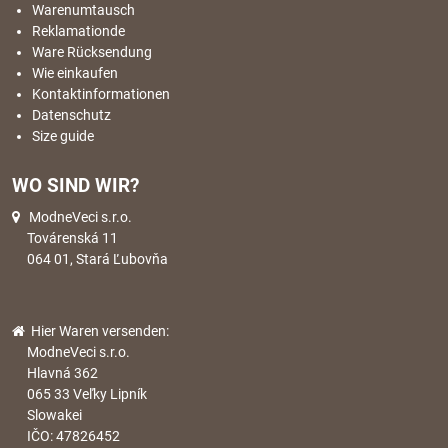
Warenumtausch
Reklamationde
Ware Rücksendung
Wie einkaufen
Kontaktinformationen
Datenschutz
Size guide
WO SIND WIR?
ModneVeci s.r.o.
Továrenská 11
064 01, Stará Ľubovňa
Hier Waren versenden:
ModneVeci s.r.o.
Hlavná 362
065 33 Veľky Lipník
Slowakei
IČO: 47826452