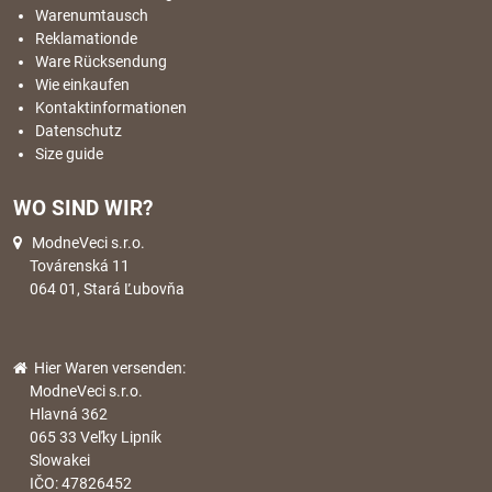
Warenumtausch
Reklamationde
Ware Rücksendung
Wie einkaufen
Kontaktinformationen
Datenschutz
Size guide
WO SIND WIR?
ModneVeci s.r.o.
Továrenská 11
064 01, Stará Ľubovňa
Hier Waren versenden:
ModneVeci s.r.o.
Hlavná 362
065 33 Veľky Lipník
Slowakei
IČO: 47826452