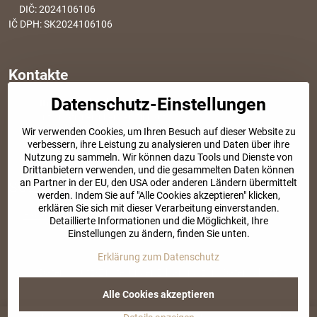
DIČ: 2024106106
IČ DPH: SK2024106106
Kontakte
Datenschutz-Einstellungen
info​@modischesachen​.de
Informationen über den Einkauf
Wir verwenden Cookies, um Ihren Besuch auf dieser Website zu
+421 917 917 801
verbessern, ihre Leistung zu analysieren und Daten über ihre
Tel. Kundenservice von 8:30 bis 15:00
Nutzung zu sammeln. Wir können dazu Tools und Dienste von
Drittanbietern verwenden, und die gesammelten Daten können
an Partner in der EU, den USA oder anderen Ländern übermittelt
SOZIALE NETZWERKE
werden. Indem Sie auf "Alle Cookies akzeptieren" klicken,
erklären Sie sich mit dieser Verarbeitung einverstanden.
Facebook
Instagram
Detaillierte Informationen und die Möglichkeit, Ihre
Einstellungen zu ändern, finden Sie unten.
Erklärung zum Datenschutz
©
2026
Urheberrecht
Datenschutz-Einstellungen
Erklärung zum Datenschutz
Website erstellt mit:
BiznisWeb.sk
Alle Cookies akzeptieren