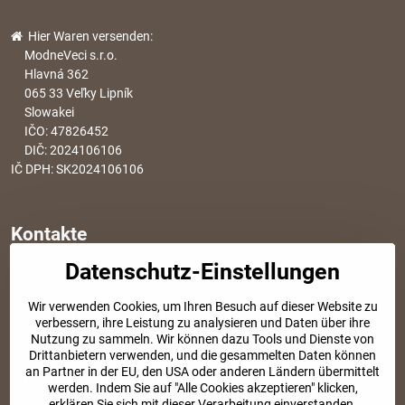
Hier Waren versenden:
ModneVeci s.r.o.
Hlavná 362
065 33 Veľky Lipník
Slowakei
IČO: 47826452
DIČ: 2024106106
IČ DPH: SK2024106106
Kontakte
Datenschutz-Einstellungen
info​@modischesachen​.de
Informationen über den Einkauf
Wir verwenden Cookies, um Ihren Besuch auf dieser Website zu
+421 917 917 801
verbessern, ihre Leistung zu analysieren und Daten über ihre
Tel. Kundenservice von 8:30 bis 15:00
Nutzung zu sammeln. Wir können dazu Tools und Dienste von
Drittanbietern verwenden, und die gesammelten Daten können
an Partner in der EU, den USA oder anderen Ländern übermittelt
SOZIALE NETZWERKE
werden. Indem Sie auf "Alle Cookies akzeptieren" klicken,
erklären Sie sich mit dieser Verarbeitung einverstanden.