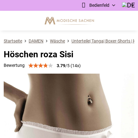
Bedienfeld
Startseite
DAMEN
Wäsche
Unterteile| Tanga| Boxer-Shorts | k
Höschen roza Sisi
Bewertung
3.79
/
5
(
14
x)