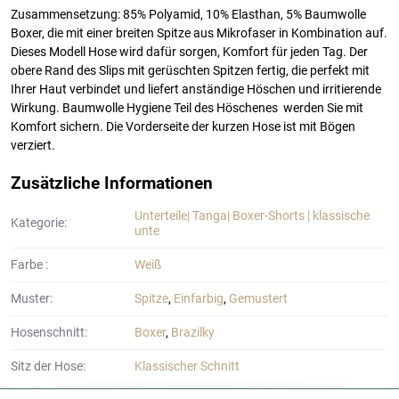
Zusammensetzung: 85% Polyamid, 10% Elasthan, 5% Baumwolle
Boxer, die mit einer breiten Spitze aus Mikrofaser in Kombination auf.
Dieses Modell Hose wird dafür sorgen, Komfort für jeden Tag. Der
obere Rand des Slips mit gerüschten Spitzen fertig, die perfekt mit
Ihrer Haut verbindet und liefert anständige Höschen und irritierende
Wirkung. Baumwolle Hygiene Teil des Höschenes werden Sie mit
Komfort sichern. Die Vorderseite der kurzen Hose ist mit Bögen
verziert.
Zusätzliche Informationen
Unterteile| Tanga| Boxer-Shorts | klassische
Kategorie:
unte
Farbe :
Weiß
Muster:
Spitze
,
Einfarbig
,
Gemustert
Hosenschnitt:
Boxer
,
Brazilky
Sitz der Hose:
Klassischer Schnitt