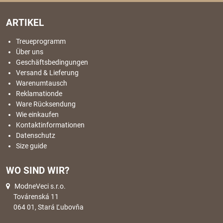
ARTIKEL
Treueprogramm
Über uns
Geschäftsbedingungen
Versand & Lieferung
Warenumtausch
Reklamationde
Ware Rücksendung
Wie einkaufen
Kontaktinformationen
Datenschutz
Size guide
WO SIND WIR?
ModneVeci s.r.o.
Továrenská 11
064 01, Stará Ľubovňa