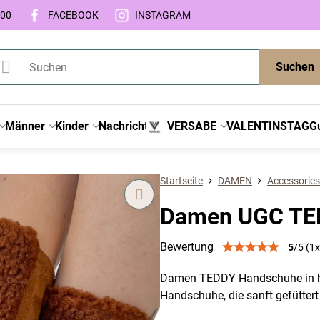
:00
FACEBOOK
INSTAGRAM
Suchen
Männer
Kinder
Nachricht
VERSABE
VALENTINSTAG
G
Startseite
DAMEN
Accessories
Damen UGC TE
Bewertung
5
/
5
(
1
x
Damen TEDDY Handschuhe in he
Handschuhe, die sanft gefütter