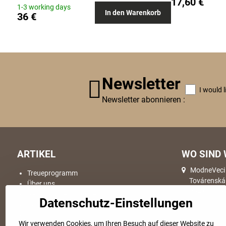
17,60 €
1-3 working days
In den Warenkorb
36 €
Newsletter
I would 
Newsletter abonnieren :
ARTIKEL
WO SIND 
ModneVeci s
Treueprogramm
Továrenská
Über uns
064 01, Sta
Geschäftsbedingungen
Datenschutz-Einstellungen
Versand & Lieferung
Warenumtausch
Wir verwenden Cookies, um Ihren Besuch auf dieser Website zu
Reklamationde