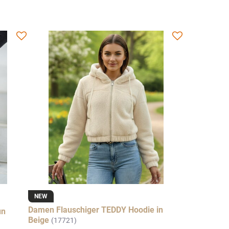
NEW
Damen Flauschiger TEDDY Hoodie in
un
Beige
(17721)