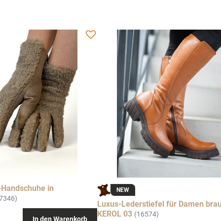
Handschuhe in
NEW
7346)
Luxus-Lederstiefel für Damen bra
KEROL 03
(16574)
In den Warenkorb