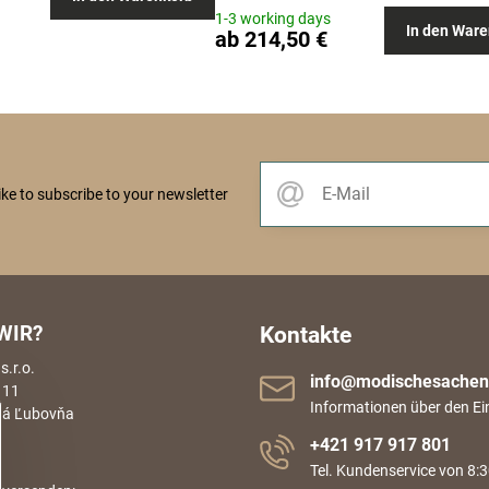
1-3 working days
In den Ware
ab 214,50 €
like to subscribe to your newsletter
WIR?
Kontakte
.r.o.
info​@modischesachen​
 11
Informationen über den Ei
rá Ľubovňa
+421 917 917 801
Tel. Kundenservice von 8:3