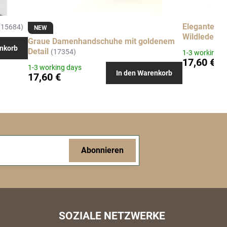
Elegante D
(15684)
NEW
Wildleder i
Graue Damenhandschuhe mit goldenem
nkorb
Detail
(17354)
1-3 working d
17,60 €
1-3 working days
In den Warenkorb
17,60 €
Abonnieren
SOZIALE NETZWERKE