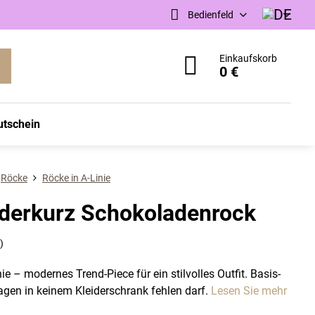
Bedienfeld
Einkaufskorb
0 €
utschein
Röcke
Röcke in A-Linie
derkurz Schokoladenrock
)
 – modernes Trend-Piece für ein stilvolles Outfit. Basis-
agen in keinem Kleiderschrank fehlen darf.
Lesen Sie mehr