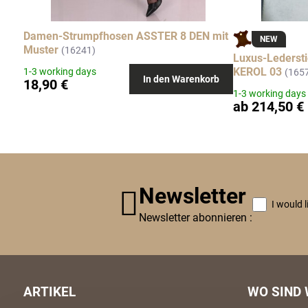
Damen-Strumpfhosen ASSTER 8 DEN mit
NEW
Muster
(16241)
Luxus-Ledersti
KEROL 03
1-3 working days
(165
In den Warenkorb
18,90 €
1-3 working days
ab 214,50 €
Newsletter
I would 
Newsletter abonnieren :
ARTIKEL
WO SIND 