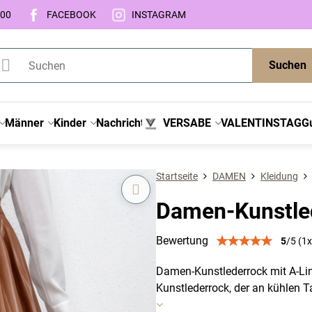
:00
FACEBOOK
INSTAGRAM
Suchen
Männer
Kinder
Nachricht
VERSABE
VALENTINSTAG
G
Startseite
DAMEN
Kleidung
Damen-Kunstle
Bewertung
5
/
5
(
1
x
Damen-Kunstlederrock mit A-Linie
Kunstlederrock, der an kühlen T