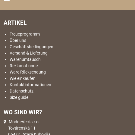
ARTIKEL
Treueprogramm
Über uns
Geschäftsbedingungen
Versand & Lieferung
Warenumtausch
Reklamationde
Ware Rücksendung
Wie einkaufen
Kontaktinformationen
Datenschutz
Size guide
WO SIND WIR?
ModneVeci s.r.o.
Továrenská 11
064 01, Stará Ľubovňa