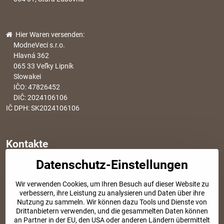
Hier Waren versenden:
ModneVeci s.r.o.
Hlavná 362
065 33 Veľky Lipník
Slowakei
IČO: 47826452
DIČ: 2024106106
IČ DPH: SK2024106106
Kontakte
Datenschutz-Einstellungen
info​@modischesachen​.de
Informationen über den Einkauf
Wir verwenden Cookies, um Ihren Besuch auf dieser Website zu
+421 917 917 801
verbessern, ihre Leistung zu analysieren und Daten über ihre
Tel. Kundenservice von 8:30 bis 15:00
Nutzung zu sammeln. Wir können dazu Tools und Dienste von
Drittanbietern verwenden, und die gesammelten Daten können
an Partner in der EU, den USA oder anderen Ländern übermittelt
SOZIALE NETZWERKE