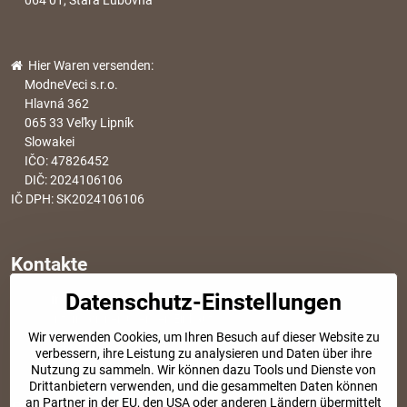
064 01, Stará Ľubovňa
Hier Waren versenden:
ModneVeci s.r.o.
Hlavná 362
065 33 Veľky Lipník
Slowakei
IČO: 47826452
DIČ: 2024106106
IČ DPH: SK2024106106
Kontakte
Datenschutz-Einstellungen
info​@modischesachen​.de
Informationen über den Einkauf
Wir verwenden Cookies, um Ihren Besuch auf dieser Website zu
+421 917 917 801
verbessern, ihre Leistung zu analysieren und Daten über ihre
Tel. Kundenservice von 8:30 bis 15:00
Nutzung zu sammeln. Wir können dazu Tools und Dienste von
Drittanbietern verwenden, und die gesammelten Daten können
an Partner in der EU, den USA oder anderen Ländern übermittelt