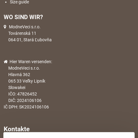
Size guide
WO SIND WIR?
ModneVeci s.r.o.
Továrenská 11
064 01, Stará Ľubovňa
Hier Waren versenden:
ModneVeci s.r.o.
Hlavná 362
065 33 Veľky Lipník
Slowakei
IČO: 47826452
DIČ: 2024106106
IČ DPH: SK2024106106
Kontakte