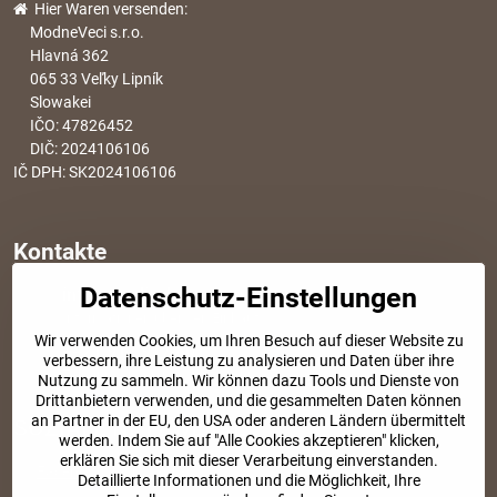
Hier Waren versenden:
ModneVeci s.r.o.
Hlavná 362
065 33 Veľky Lipník
Slowakei
IČO: 47826452
DIČ: 2024106106
IČ DPH: SK2024106106
Kontakte
Datenschutz-Einstellungen
info​@modischesachen​.de
Informationen über den Einkauf
Wir verwenden Cookies, um Ihren Besuch auf dieser Website zu
+421 917 917 801
verbessern, ihre Leistung zu analysieren und Daten über ihre
Tel. Kundenservice von 8:30 bis 15:00
Nutzung zu sammeln. Wir können dazu Tools und Dienste von
Drittanbietern verwenden, und die gesammelten Daten können
an Partner in der EU, den USA oder anderen Ländern übermittelt
SOZIALE NETZWERKE
werden. Indem Sie auf "Alle Cookies akzeptieren" klicken,
erklären Sie sich mit dieser Verarbeitung einverstanden.
Facebook
Instagram
Detaillierte Informationen und die Möglichkeit, Ihre