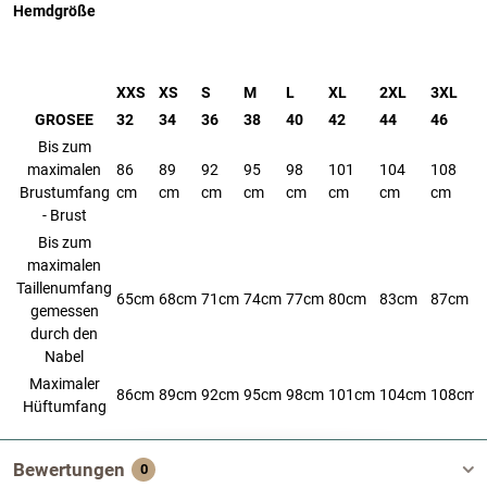
Hemdgröße
XXS
XS
S
M
L
XL
2XL
3XL
GROSEE
32
34
36
38
40
42
44
46
Bis zum
maximalen
86
89
92
95
98
101
104
108
Brustumfang
cm
cm
cm
cm
cm
cm
cm
cm
- Brust
Bis zum
maximalen
Taillenumfang
65cm
68cm
71cm
74cm
77cm
80cm
83cm
87cm
gemessen
durch den
Nabel
Maximaler
86cm
89cm
92cm
95cm
98cm
101cm
104cm
108cm
Hüftumfang
Bewertungen
0