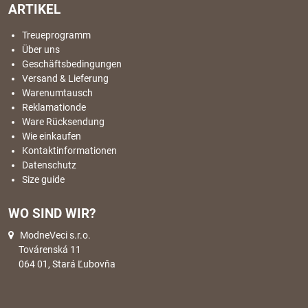
ARTIKEL
Treueprogramm
Über uns
Geschäftsbedingungen
Versand & Lieferung
Warenumtausch
Reklamationde
Ware Rücksendung
Wie einkaufen
Kontaktinformationen
Datenschutz
Size guide
WO SIND WIR?
ModneVeci s.r.o.
Továrenská 11
064 01, Stará Ľubovňa