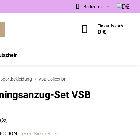
Bedienfeld
Einkaufskorb
0 €
utschein
Sportbekleidung
VSB Collection
iningsanzug-Set VSB
(
3
x)
LECTION.
Lesen Sie mehr