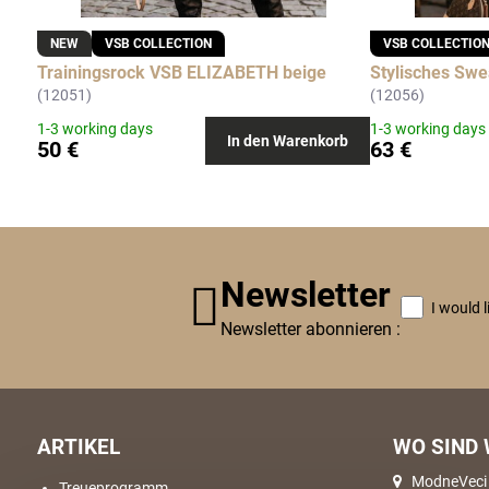
NEW
VSB COLLECTION
VSB COLLECTIO
Trainingsrock VSB ELIZABETH beige
Stylisches Swe
(12051)
(12056)
1-3 working days
1-3 working days
In den Warenkorb
50 €
63 €
Newsletter
I would 
Newsletter abonnieren :
ARTIKEL
WO SIND 
ModneVeci s
Treueprogramm