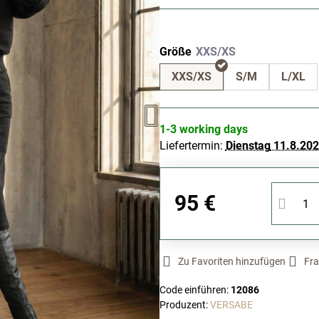
Größe
XXS/XS
S/M
L/XL
1-3 working days
Liefertermin:
Dienstag
11.8.20
95 €
Zu Favoriten hinzufügen
Fra
Code einführen:
12086
Produzent:
VERSABE