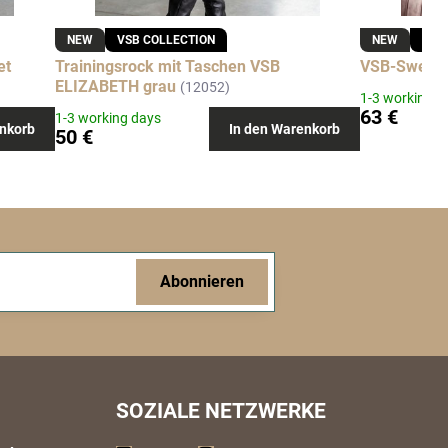
NEW
VSB COLLECTION
NEW
VSB
et
Trainingsrock mit Taschen VSB
VSB-Sweatsh
ELIZABETH grau
(12052)
1-3 working d
63 €
1-3 working days
nkorb
In den Warenkorb
50 €
Abonnieren
SOZIALE NETZWERKE