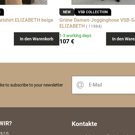
N
NEW
VSB COLLECTION
atshirt ELIZABETH beige
Grüne Damen-Jogginghose VSB-S
ELIZABETH
( 11984)
1-3 working days
In den Warenkorb
In den Ware
107 €
like to subscribe to your newsletter
WIR?
Kontakte
.r.o.