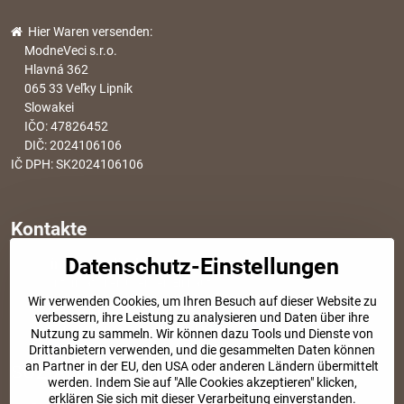
Hier Waren versenden:
ModneVeci s.r.o.
Hlavná 362
065 33 Veľky Lipník
Slowakei
IČO: 47826452
DIČ: 2024106106
IČ DPH: SK2024106106
Kontakte
Datenschutz-Einstellungen
info​@modischesachen​.de
Informationen über den Einkauf
Wir verwenden Cookies, um Ihren Besuch auf dieser Website zu
+421 917 917 801
verbessern, ihre Leistung zu analysieren und Daten über ihre
Tel. Kundenservice von 8:30 bis 15:00
Nutzung zu sammeln. Wir können dazu Tools und Dienste von
Drittanbietern verwenden, und die gesammelten Daten können
an Partner in der EU, den USA oder anderen Ländern übermittelt
SOZIALE NETZWERKE
werden. Indem Sie auf "Alle Cookies akzeptieren" klicken,
erklären Sie sich mit dieser Verarbeitung einverstanden.