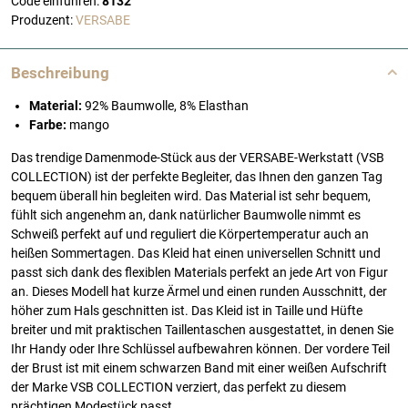
Code einführen:
8132
Produzent:
VERSABE
Beschreibung
Material:
92% Baumwolle, 8% Elasthan
Farbe:
mango
Das trendige Damenmode-Stück aus der VERSABE-Werkstatt (VSB
COLLECTION) ist der perfekte Begleiter, das Ihnen den ganzen Tag
bequem überall hin begleiten wird. Das Material ist sehr bequem,
fühlt sich angenehm an, dank natürlicher Baumwolle nimmt es
Schweiß perfekt auf und reguliert die Körpertemperatur auch an
heißen Sommertagen. Das Kleid hat einen universellen Schnitt und
passt sich dank des flexiblen Materials perfekt an jede Art von Figur
an. Dieses Modell hat kurze Ärmel und einen runden Ausschnitt, der
höher zum Hals geschnitten ist. Das Kleid ist in Taille und Hüfte
breiter und mit praktischen Taillentaschen ausgestattet, in denen Sie
Ihr Handy oder Ihre Schlüssel aufbewahren können. Der vordere Teil
der Brust ist mit einem schwarzen Band mit einer weißen Aufschrift
der Marke VSB COLLECTION verziert, das perfekt zu diesem
prächtigen Modestück passt.