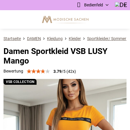
Bedienfeld
Startseite
DAMEN
Kleidung
Kleider
Sportkleider/ Sommerkl
Damen Sportkleid VSB LUSY
Mango
Bewertung
3.79
/
5
(
42
x)
VSB COLLECTION