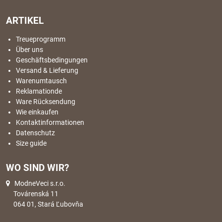
ARTIKEL
Treueprogramm
Über uns
Geschäftsbedingungen
Versand & Lieferung
Warenumtausch
Reklamationde
Ware Rücksendung
Wie einkaufen
Kontaktinformationen
Datenschutz
Size guide
WO SIND WIR?
ModneVeci s.r.o.
Továrenská 11
064 01, Stará Ľubovňa