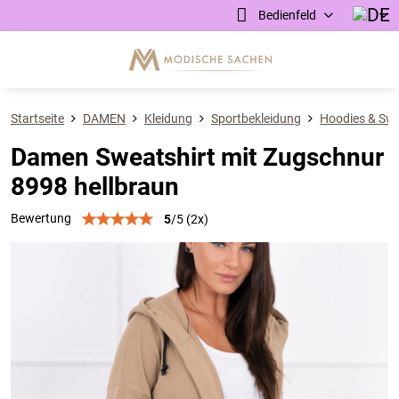
Bedienfeld
Startseite
DAMEN
Kleidung
Sportbekleidung
Hoodies & Swe
Damen Sweatshirt mit Zugschnur
8998 hellbraun
Bewertung
5
/
5
(
2
x)