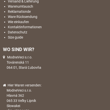
Versand & Lieferung
Warenumtausch
Reklamationde
Ware Rücksendung
Wie einkaufen
Kontaktinformationen
Datenschutz
Size guide
WO SIND WIR?
ModneVeci s.r.o.
Továrenská 11
064 01, Stará Ľubovňa
Hier Waren versenden:
ModneVeci s.r.o.
Hlavná 362
065 33 Veľky Lipník
Slowakei