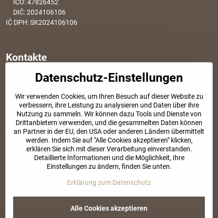
IČO: 47826452
DIČ: 2024106106
IČ DPH: SK2024106106
Kontakte
Datenschutz-Einstellungen
info​@modischesachen​.de
Informationen über den Einkauf
Wir verwenden Cookies, um Ihren Besuch auf dieser Website zu
+421 917 917 801
verbessern, ihre Leistung zu analysieren und Daten über ihre
Tel. Kundenservice von 8:30 bis 15:00
Nutzung zu sammeln. Wir können dazu Tools und Dienste von
Drittanbietern verwenden, und die gesammelten Daten können
an Partner in der EU, den USA oder anderen Ländern übermittelt
SOZIALE NETZWERKE
werden. Indem Sie auf "Alle Cookies akzeptieren" klicken,
erklären Sie sich mit dieser Verarbeitung einverstanden.
Facebook
Instagram
Detaillierte Informationen und die Möglichkeit, Ihre
Einstellungen zu ändern, finden Sie unten.
Erklärung zum Datenschutz
©
2026
Urheberrecht
Datenschutz-Einstellungen
Erklärung zum Datenschutz
Website erstellt mit:
BiznisWeb.sk
Alle Cookies akzeptieren