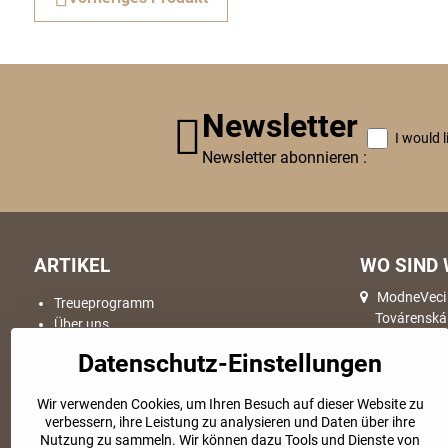
Newsletter
I would 
Newsletter abonnieren :
ARTIKEL
WO SIND 
ModneVeci s
Treueprogramm
Továrenská
Über uns
064 01, Sta
Geschäftsbedingungen
Datenschutz-Einstellungen
Versand & Lieferung
Warenumtausch
Wir verwenden Cookies, um Ihren Besuch auf dieser Website zu
Reklamationde
Hier Waren
verbessern, ihre Leistung zu analysieren und Daten über ihre
Ware Rücksendung
ModneVeci s
Nutzung zu sammeln. Wir können dazu Tools und Dienste von