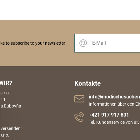
like to subscribe to your newsletter
WIR?
Kontakte
.r.o.
info​@modischesachen​
 11
Informationen über den Ei
rá Ľubovňa
+421 917 917 801
Tel. Kundenservice von 8:3
 versenden:
.r.o.