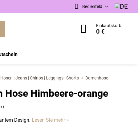
Bedienfeld
Einkaufskorb
0 €
utschein
Hosen | Jeans | Chinos | Leggings | Shorts
Damenhose
n Hose Himbeere-orange
2
x)
antem Design.
Lesen Sie mehr