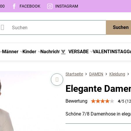
:00
FACEBOOK
INSTAGRAM
Suchen
Männer
Kinder
Nachricht
VERSABE
VALENTINSTAG
G
Startseite
DAMEN
Kleidung
Elegante Dame
Bewertung
4
/
5
(
1
Schöne 7/8 Damenhose in eleg