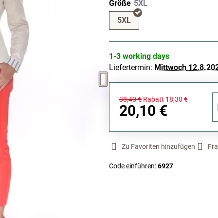
Größe
5XL
1-3 working days
Liefertermin:
Mittwoch
12.8.20
38,40 €
Rabatt
18,30 €
20,10 €
Zu Favoriten hinzufügen
Fra
Code einführen:
6927