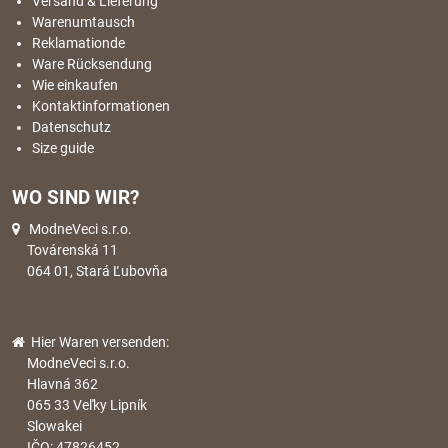
Versand & Lieferung
Warenumtausch
Reklamationde
Ware Rücksendung
Wie einkaufen
Kontaktinformationen
Datenschutz
Size guide
WO SIND WIR?
ModneVeci s.r.o.
Továrenská 11
064 01, Stará Ľubovňa
Hier Waren versenden:
ModneVeci s.r.o.
Hlavná 362
065 33 Veľky Lipník
Slowakei
IČO: 47826452