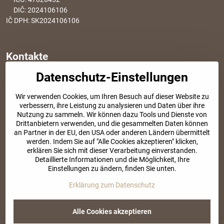
DIČ: 2024106106
IČ DPH: SK2024106106
Kontakte
Datenschutz-Einstellungen
info​@modischesachen​.de
Informationen über den Einkauf
Wir verwenden Cookies, um Ihren Besuch auf dieser Website zu
+421 917 917 801
verbessern, ihre Leistung zu analysieren und Daten über ihre
Tel. Kundenservice von 8:30 bis 15:00
Nutzung zu sammeln. Wir können dazu Tools und Dienste von
Drittanbietern verwenden, und die gesammelten Daten können
an Partner in der EU, den USA oder anderen Ländern übermittelt
SOZIALE NETZWERKE
werden. Indem Sie auf "Alle Cookies akzeptieren" klicken,
erklären Sie sich mit dieser Verarbeitung einverstanden.
Facebook
Instagram
Detaillierte Informationen und die Möglichkeit, Ihre
Einstellungen zu ändern, finden Sie unten.
Erklärung zum Datenschutz
©
2026
Urheberrecht
Datenschutz-Einstellungen
Erklärung zum Datenschutz
Website erstellt mit:
BiznisWeb.sk
Alle Cookies akzeptieren