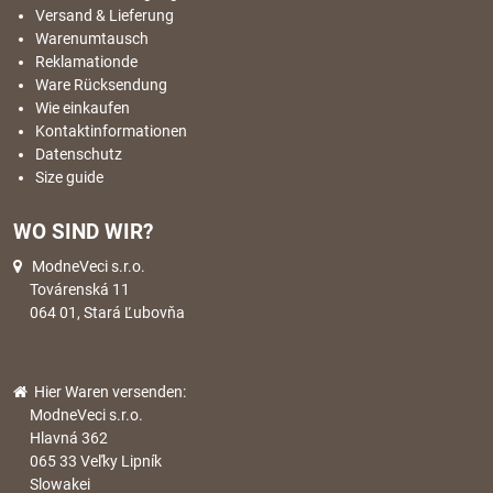
Versand & Lieferung
Warenumtausch
Reklamationde
Ware Rücksendung
Wie einkaufen
Kontaktinformationen
Datenschutz
Size guide
WO SIND WIR?
ModneVeci s.r.o.
Továrenská 11
064 01, Stará Ľubovňa
Hier Waren versenden:
ModneVeci s.r.o.
Hlavná 362
065 33 Veľky Lipník
Slowakei