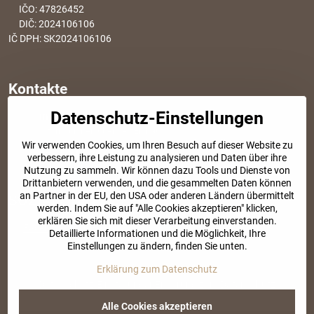
IČO: 47826452
DIČ: 2024106106
IČ DPH: SK2024106106
Kontakte
Datenschutz-Einstellungen
info​@modischesachen​.de
Informationen über den Einkauf
Wir verwenden Cookies, um Ihren Besuch auf dieser Website zu
+421 917 917 801
verbessern, ihre Leistung zu analysieren und Daten über ihre
Tel. Kundenservice von 8:30 bis 15:00
Nutzung zu sammeln. Wir können dazu Tools und Dienste von
Drittanbietern verwenden, und die gesammelten Daten können
an Partner in der EU, den USA oder anderen Ländern übermittelt
SOZIALE NETZWERKE
werden. Indem Sie auf "Alle Cookies akzeptieren" klicken,
erklären Sie sich mit dieser Verarbeitung einverstanden.
Facebook
Instagram
Detaillierte Informationen und die Möglichkeit, Ihre
Einstellungen zu ändern, finden Sie unten.
Erklärung zum Datenschutz
©
2026
Urheberrecht
Datenschutz-Einstellungen
Erklärung zum Datenschutz
Website erstellt mit:
BiznisWeb.sk
Alle Cookies akzeptieren