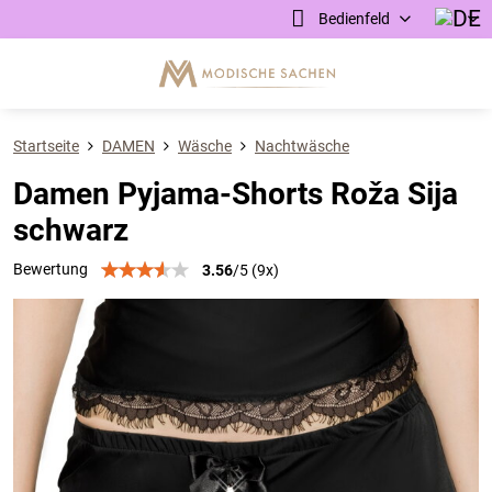
Bedienfeld
Startseite
DAMEN
Wäsche
Nachtwäsche
Damen Pyjama-Shorts Roža Sija
schwarz
Bewertung
3.56
/
5
(
9
x)