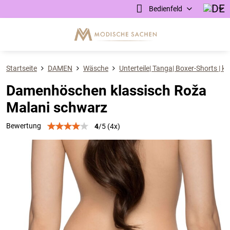
Bedienfeld
Startseite
DAMEN
Wäsche
Unterteile| Tanga| Boxer-Shorts | k
Damenhöschen klassisch Roža
Malani schwarz
Bewertung
4
/
5
(
4
x)