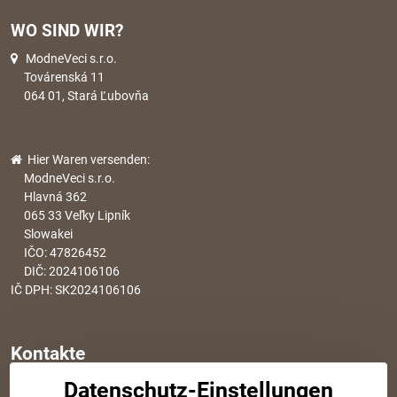
WO SIND WIR?
ModneVeci s.r.o.
Továrenská 11
064 01, Stará Ľubovňa
Hier Waren versenden:
ModneVeci s.r.o.
Hlavná 362
065 33 Veľky Lipník
Slowakei
IČO: 47826452
DIČ: 2024106106
IČ DPH: SK2024106106
Kontakte
Datenschutz-Einstellungen
info​@modischesachen​.de