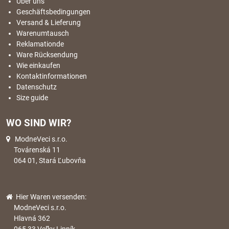
Über uns
Geschäftsbedingungen
Versand & Lieferung
Warenumtausch
Reklamationde
Ware Rücksendung
Wie einkaufen
Kontaktinformationen
Datenschutz
Size guide
WO SIND WIR?
ModneVeci s.r.o.
Továrenská 11
064 01, Stará Ľubovňa
Hier Waren versenden:
ModneVeci s.r.o.
Hlavná 362