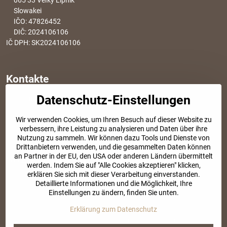
065 33 Veľky Lipník
Slowakei
IČO: 47826452
DIČ: 2024106106
IČ DPH: SK2024106106
Kontakte
Datenschutz-Einstellungen
info​@modischesachen​.de
Informationen über den Einkauf
Wir verwenden Cookies, um Ihren Besuch auf dieser Website zu
+421 917 917 801
verbessern, ihre Leistung zu analysieren und Daten über ihre
Tel. Kundenservice von 8:30 bis 15:00
Nutzung zu sammeln. Wir können dazu Tools und Dienste von
Drittanbietern verwenden, und die gesammelten Daten können
an Partner in der EU, den USA oder anderen Ländern übermittelt
SOZIALE NETZWERKE
werden. Indem Sie auf "Alle Cookies akzeptieren" klicken,
erklären Sie sich mit dieser Verarbeitung einverstanden.
Facebook
Instagram
Detaillierte Informationen und die Möglichkeit, Ihre
Einstellungen zu ändern, finden Sie unten.
Erklärung zum Datenschutz
©
2026
Urheberrecht
Datenschutz-Einstellungen
Erklärung zum Datenschutz