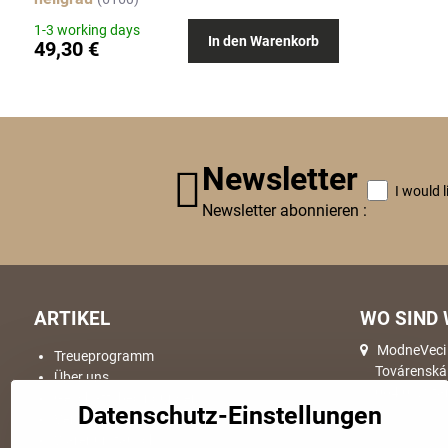
1-3 working days
In den Warenkorb
49,30 €
Newsletter
I would 
Newsletter abonnieren :
ARTIKEL
WO SIND 
ModneVeci s
Treueprogramm
Továrenská
Über uns
064 01, Sta
Geschäftsbedingungen
Datenschutz-Einstellungen
Versand & Lieferung
Warenumtausch