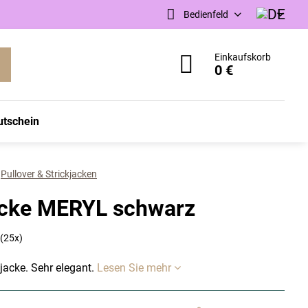
Bedienfeld
Einkaufskorb
0 €
utschein
Pullover & Strickjacken
acke MERYL schwarz
(
25
x)
acke. Sehr elegant.
Lesen Sie mehr