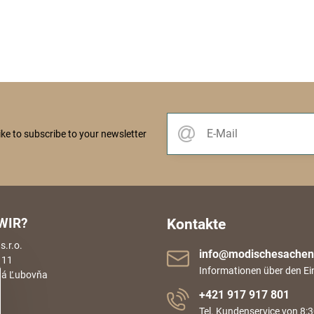
like to subscribe to your newsletter
WIR?
Kontakte
.r.o.
info​@modischesachen​
 11
Informationen über den Ei
rá Ľubovňa
+421 917 917 801
Tel. Kundenservice von 8:3