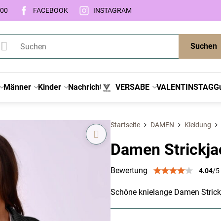
:00
FACEBOOK
INSTAGRAM
Suchen
Männer
Kinder
Nachricht
VERSABE
VALENTINSTAG
G
Startseite
DAMEN
Kleidung
Damen Strickj
Bewertung
4.04
/
5
Schöne knielange Damen Strickj