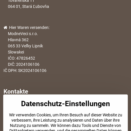
Továrenská 11
064 01, Stará Ľubovňa
Hier Waren versenden:
ModneVeci s.r.o.
Hlavná 362
065 33 Veľky Lipník
Slowakei
IČO: 47826452
DIČ: 2024106106
IČ DPH: SK2024106106
Kontakte
Datenschutz-Einstellungen
info​@modischesachen​.de
Informationen über den Einkauf
Wir verwenden Cookies, um Ihren Besuch auf dieser Website zu
+421 917 917 801
verbessern, ihre Leistung zu analysieren und Daten über ihre
Tel. Kundenservice von 8:30 bis 15:00
Nutzung zu sammeln. Wir können dazu Tools und Dienste von
Drittanbietern verwenden, und die gesammelten Daten können