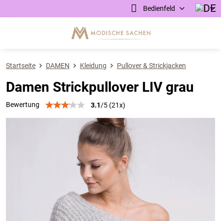
Bedienfeld
Startseite
DAMEN
Kleidung
Pullover & Strickjacken
Damen Strickpullover LIV grau
Bewertung
3.1
/
5
(
21
x)