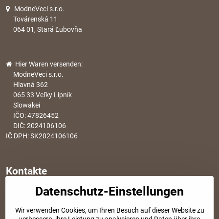
ModneVeci s.r.o.
Továrenská 11
064 01, Stará Ľubovňa
Hier Waren versenden:
ModneVeci s.r.o.
Hlavná 362
065 33 Veľky Lipník
Slowakei
IČO: 47826452
DIČ: 2024106106
IČ DPH: SK2024106106
Kontakte
Datenschutz-Einstellungen
info​@modischesachen​.de
Informationen über den Einkauf
Wir verwenden Cookies, um Ihren Besuch auf dieser Website zu
+421 917 917 801