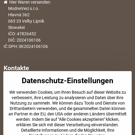
Hier Waren versenden:
ModneVeci s.r.o.
Hlavná 362
065 33 Veľky Lipník
Slowakei
IČO: 47826452
DIČ: 2024106106
IČ DPH: SK2024106106
Kontakte
Datenschutz-Einstellungen
info​@modischesachen​.de
Informationen über den Einkauf
Wir verwenden Cookies, um Ihren Besuch auf dieser Website zu
+421 917 917 801
verbessern, ihre Leistung zu analysieren und Daten über ihre
Tel. Kundenservice von 8:30 bis 15:00
Nutzung zu sammeln. Wir können dazu Tools und Dienste von
Drittanbietern verwenden, und die gesammelten Daten können
an Partner in der EU, den USA oder anderen Ländern übermittelt
SOZIALE NETZWERKE
werden. Indem Sie auf "Alle Cookies akzeptieren" klicken,
erklären Sie sich mit dieser Verarbeitung einverstanden.
Facebook
Instagram
Detaillierte Informationen und die Möglichkeit, Ihre