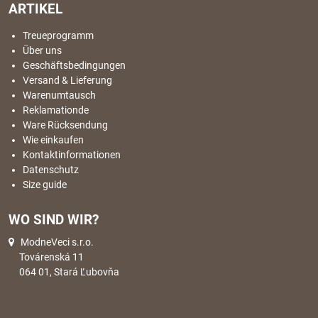
ARTIKEL
Treueprogramm
Über uns
Geschäftsbedingungen
Versand & Lieferung
Warenumtausch
Reklamationde
Ware Rücksendung
Wie einkaufen
Kontaktinformationen
Datenschutz
Size guide
WO SIND WIR?
ModneVeci s.r.o.
Továrenská 11
064 01, Stará Ľubovňa