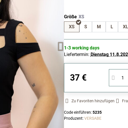
Größe
XS
S
M
L
X
1-3 working days
Liefertermin:
Dienstag
11.8.20
37 €
Zu Favoriten hinzufügen
Fra
Code einführen:
5235
Produzent:
VERSABE