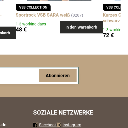
VSB COLLECTION
VSB COLLEC
-
Sportrock VSB SARA weiß
Kurzes Crop
(8287)
schwarz
(83
1-3 working days
In den Warenkorb
48 €
1-3 working d
nkorb
72 €
Abonnieren
SOZIALE NETZWERKE
.de
Facebook
Instagram