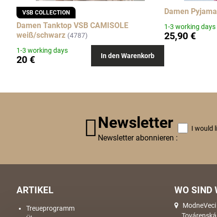
Damen Pyjama 
VSB COLLECTION
Damen Tanktop VSB CAMISOLE
1-3 working days
25,90 €
weiß/schwarz
(4787)
1-3 working days
In den Warenkorb
20 €
Newsletter
I would 
Newsletter abonnieren :
ARTIKEL
WO SIND 
ModneVeci s
Treueprogramm
Továrenská