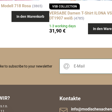
Modell 718 Rosa
(3865)
VSB COLLECTION
VERSABE Damen T-Shirt ILONA VS
In den Warenkorb
DT1907 weiß
(4785)
1-3 working days
In den Ware
31,90 €
like to subscribe to your newsletter
WIR?
Kontakte
.r.o.
info​@modischesachen​
 11