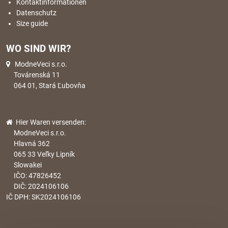
Kontaktinformationen
Datenschutz
Size guide
WO SIND WIR?
ModneVeci s.r.o.
Továrenská 11
064 01, Stará Ľubovňa
Hier Waren versenden:
ModneVeci s.r.o.
Hlavná 362
065 33 Veľky Lipník
Slowakei
IČO: 47826452
DIČ: 2024106106
IČ DPH: SK2024106106