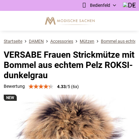
Bedienfeld
Startseite
DAMEN
Accessories
Mützen
Bommel aus echtem 
VERSABE Frauen Strickmütze mit
Bommel aus echtem Pelz ROKSI-
dunkelgrau
Bewertung
4.33
/
5
(
6
x)
NEW