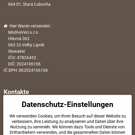
064 01, Stará Ľubovňa
Hier Waren versenden:
ModneVeci s.r.o.
Hlavná 362
065 33 Veľky Lipník
Slowakei
IČO: 47826452
DIČ: 2024106106
IČ DPH: SK2024106106
Kontakte
Datenschutz-Einstellungen
info​@modischesachen​.de
Informationen über den Einkauf
Wir verwenden Cookies, um Ihren Besuch auf dieser Website zu
+421 917 917 801
verbessern, ihre Leistung zu analysieren und Daten über ihre
Tel. Kundenservice von 8:30 bis 15:00
Nutzung zu sammeln. Wir können dazu Tools und Dienste von
Drittanbietern verwenden, und die gesammelten Daten können