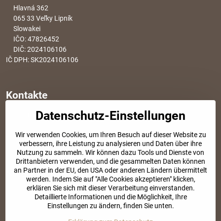
Hlavná 362
065 33 Veľky Lipník
Slowakei
IČO: 47826452
DIČ: 2024106106
IČ DPH: SK2024106106
Kontakte
Datenschutz-Einstellungen
info​@modischesachen​.de
Informationen über den Einkauf
Wir verwenden Cookies, um Ihren Besuch auf dieser Website zu
+421 917 917 801
verbessern, ihre Leistung zu analysieren und Daten über ihre
Tel. Kundenservice von 8:30 bis 15:00
Nutzung zu sammeln. Wir können dazu Tools und Dienste von
Drittanbietern verwenden, und die gesammelten Daten können
an Partner in der EU, den USA oder anderen Ländern übermittelt
SOZIALE NETZWERKE
werden. Indem Sie auf "Alle Cookies akzeptieren" klicken,
erklären Sie sich mit dieser Verarbeitung einverstanden.
Facebook
Instagram
Detaillierte Informationen und die Möglichkeit, Ihre
Einstellungen zu ändern, finden Sie unten.