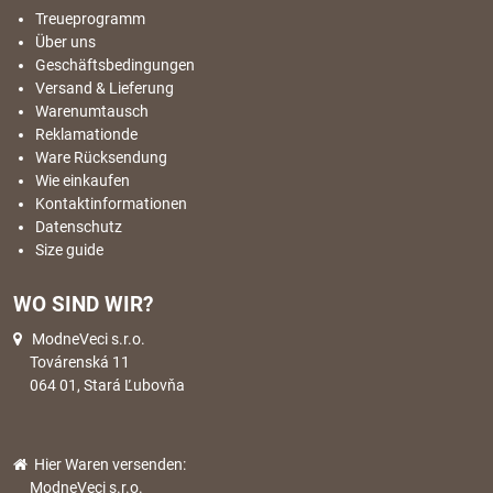
Treueprogramm
Über uns
Geschäftsbedingungen
Versand & Lieferung
Warenumtausch
Reklamationde
Ware Rücksendung
Wie einkaufen
Kontaktinformationen
Datenschutz
Size guide
WO SIND WIR?
ModneVeci s.r.o.
Továrenská 11
064 01, Stará Ľubovňa
Hier Waren versenden:
ModneVeci s.r.o.